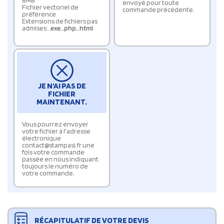
8MB
envoyé pour toute
Fichier vectoriel de
commande précédente.
préférence
Extensions de fichiers pas
admises:
.exe
,
.php
,
.html
JE N'AI PAS DE
FICHIER
MAINTENANT.
Vous pourrez envoyer
votre fichier à l'adresse
électronique
contact@stampasi.fr une
fois votre commande
passée en nous indiquant
toujours le numéro de
votre commande.
RÉCAPITULATIF DE VOTRE DEVIS