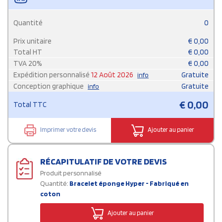
Quantité
0
Prix unitaire
€
0,00
Total HT
€
0,00
TVA
20
%
€
0,00
Expédition personnalisé
12 Août 2026
Gratuite
info
Conception graphique
Gratuite
info
€
0,00
Total TTC
Imprimer votre devis
Ajouter au panier
RÉCAPITULATIF DE VOTRE DEVIS
Produit personnalisé
Quantité:
Bracelet éponge Hyper - Fabriqué en
coton
Ajouter au panier