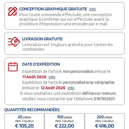
CONCEPTION GRAPHIQUE GRATUITE
info
Pour toute commande effectuée, une conception
graphique à confirmer qui est effectuée avant la
procédure d'impression sera envoyée par e-mail.
LIVRAISON GRATUITE
La livraison est toujours gratuite pour toutes les
commandes
DATE D'EXPÉDITION
Expédition de l'article
non personnalisé
prévue le:
11 Août 2026
info
Expédition de l'article
personnalisé avec sérigraphie
prévue le:
12 Août 2026
info
Si vous souhaitez une expédition
définie sur-mesure
,
veuillez nous contacter par téléphone
0187653923
QUANTITÉS RECOMMANDÉES
20
100
200
pièces
pièces
pièces
Pers. 1 couleur
Pers. 1 couleur
Pers. 1 couleur
€
105,20
€
222,00
€
416,00