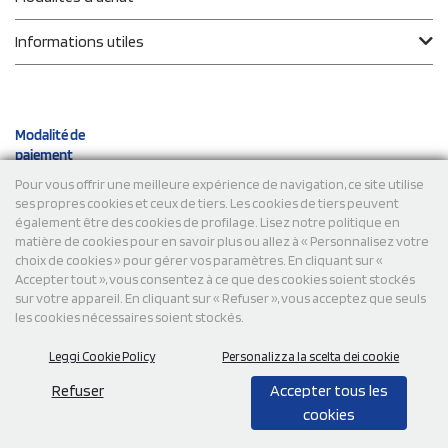
Informations utiles
Modalité de
paiement
Pour vous offrir une meilleure expérience de navigation, ce site utilise
ses propres cookies et ceux de tiers. Les cookies de tiers peuvent
Expéditions
également être des cookies de profilage. Lisez notre politique en
matière de cookies pour en savoir plus ou allez à « Personnalisez votre
choix de cookies » pour gérer vos paramètres. En cliquant sur «
Accepter tout », vous consentez à ce que des cookies soient stockés
sur votre appareil. En cliquant sur « Refuser », vous acceptez que seuls
les cookies nécessaires soient stockés.
Leggi Cookie Policy
Personalizza la scelta dei cookie
© 2026 StampaSi s.r.l. TOUS DROITS RÉSERVÉS - TVA
FR13922807334
Refuser
Accepter tous les
cookies
0,00
Cad.
+ IVA