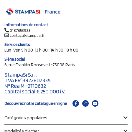
Informations de contact
0187653923
contact@stampasi.fr
Service clients
Lun-Ven 9 h 00-13 h 00 | 14 h 30-18 h 00
Siège social
6, rue Franklin Roosevelt-75008 Paris
StampaSi S.r.l.
TVA FR13922807334
N° Rea MI-2110632
Capital social € 250.000 i.v.
Découvrez notre catalogue en ligne
Catégories populaires
Modalités d'achat