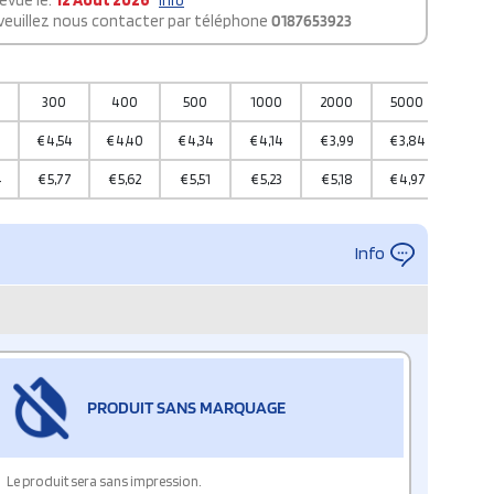
évue le:
12 Août 2026
info
 veuillez nous contacter par téléphone
0187653923
300
400
500
1000
2000
5000
1000
9
€
4,54
€
4,40
€
4,34
€
4,14
€
3,99
€
3,84
€
3,7
4
€
5,77
€
5,62
€
5,51
€
5,23
€
5,18
€
4,97
€
4,8
Info
PRODUIT SANS MARQUAGE
Le produit sera sans impression.