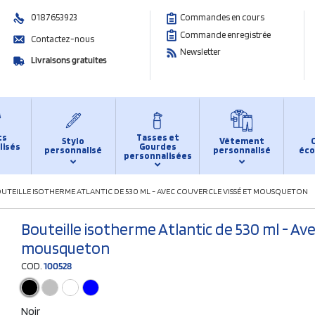
0187653923
Commandes en cours
Commande enregistrée
Contactez-nous
Newsletter
Livraisons gratuites
ts
Tasses et
Stylo
Vêtement
lisés
Gourdes
personnalisé
personnalisé
éco
personnalisées
UTEILLE ISOTHERME ATLANTIC DE 530 ML - AVEC COUVERCLE VISSÉ ET MOUSQUETON
Bouteille isotherme Atlantic de 530 ml - Ave
mousqueton
COD.
100528
Noir