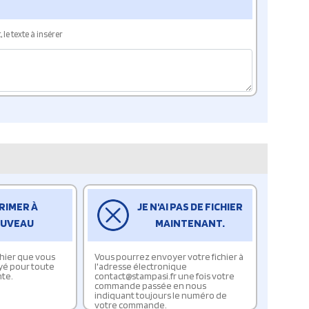
le texte à insérer
RIMER À
JE N'AI PAS DE FICHIER
UVEAU
MAINTENANT.
ichier que vous
Vous pourrez envoyer votre fichier à
yé pour toute
l'adresse électronique
te.
contact@stampasi.fr une fois votre
commande passée en nous
indiquant toujours le numéro de
votre commande.