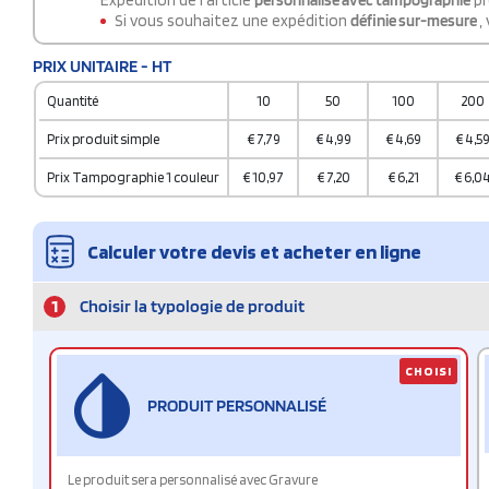
Expédition de l'article
personnalisé avec tampographie
pr
Si vous souhaitez une expédition
définie sur-mesure
,
PRIX UNITAIRE - HT
Quantité
10
50
100
200
Prix produit simple
€
7,79
€
4,99
€
4,69
€
4,5
Prix Tampographie 1 couleur
€
10,97
€
7,20
€
6,21
€
6,0
Calculer votre devis et acheter en ligne
1
Choisir la typologie de produit
CHOISI
PRODUIT PERSONNALISÉ
Le produit sera personnalisé avec Gravure