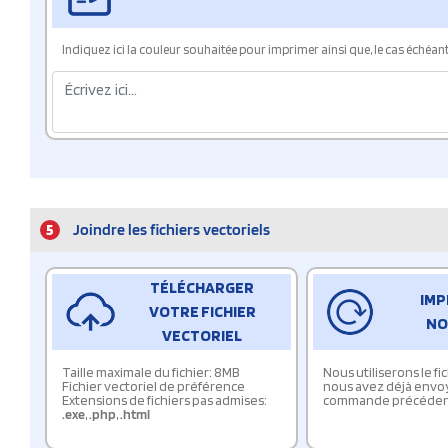
Indiquez ici la couleur souhaitée pour imprimer ainsi que, le cas échéant, 
5
Joindre les fichiers vectoriels
TÉLÉCHARGER
IMP
VOTRE FICHIER
NO
VECTORIEL
Taille maximale du fichier: 8MB
Nous utiliserons le f
Fichier vectoriel de préférence
nous avez déjà envo
Extensions de fichiers pas admises:
commande précéden
.exe
,
.php
,
.html