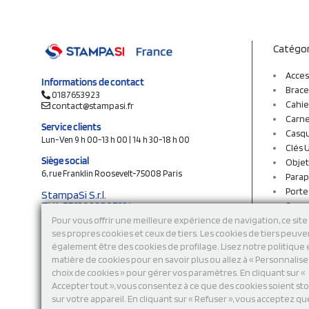
Catégor
Acces
Informations de contact
Brace
0187653923
Cahie
contact@stampasi.fr
Carne
Service clients
Casq
Lun-Ven 9 h 00-13 h 00 | 14 h 30-18 h 00
Clés 
Siège social
Objet
6, rue Franklin Roosevelt-75008 Paris
Parap
Porte
StampaSi S.r.l.
TVA FR13922807334
Sac c
N° Rea MI-2110632
Sac e
Pour vous offrir une meilleure expérience de navigation, ce site 
Capital social € 250.000 i.v.
ses propres cookies et ceux de tiers. Les cookies de tiers peuve
Sacs 
également être des cookies de profilage. Lisez notre politique
Sacs 
Découvrez notre catalogue en ligne
matière de cookies pour en savoir plus ou allez à « Personnalis
Stylo
choix de cookies » pour gérer vos paramètres. En cliquant sur «
Sweat
Accepter tout », vous consentez à ce que des cookies soient st
T-shi
sur votre appareil. En cliquant sur « Refuser », vous acceptez qu
Tasse