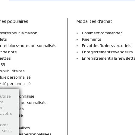
ies populaires
Modalités d'achat
soires pour la maison
Comment commander
lets
Paiements
rs et blocs-notes personnalisés
Envoi des fichiers vectoriels
t de note
Enregistrement revendeurs
uettes
Enregistrement à la newslett
USB
s publicitaires
luie personnalisé
-clé personnalisé
ordon
n tissu personnalisé
utilise
nt
et sacs à dos personnalisés
 en
personnalisés
ez votre
 personnalisé
shirts
ockés
rts personnalisés
e seuls
s et Gourdes personnalisées