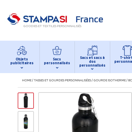
GOODIES ET TEXTILES PERSONNALISÉS
Sacs et sacs à
T-shir
Objets
Sacs
dos
personna
publicitaires
personnalisés
personnalisés
HOME
/
TASSES ET GOURDES PERSONNALISÉES
/
GOURDE ISOTHERME
/
BO