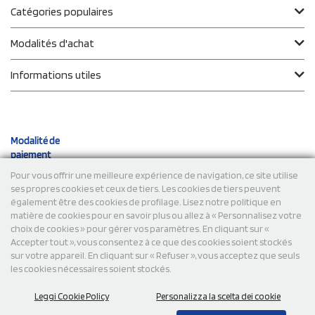
Catégories populaires
Modalités d'achat
Informations utiles
Modalité de
paiement
Pour vous offrir une meilleure expérience de navigation, ce site utilise
ses propres cookies et ceux de tiers. Les cookies de tiers peuvent
Expéditions
également être des cookies de profilage. Lisez notre politique en
matière de cookies pour en savoir plus ou allez à « Personnalisez votre
choix de cookies » pour gérer vos paramètres. En cliquant sur «
Accepter tout », vous consentez à ce que des cookies soient stockés
sur votre appareil. En cliquant sur « Refuser », vous acceptez que seuls
les cookies nécessaires soient stockés.
Leggi Cookie Policy
Personalizza la scelta dei cookie
© 2026 StampaSi s.r.l. TOUS DROITS RÉSERVÉS - TVA