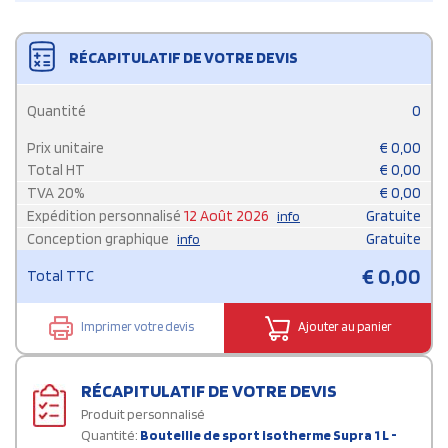
RÉCAPITULATIF DE VOTRE DEVIS
Quantité
0
Prix unitaire
€
0,00
Total HT
€
0,00
TVA
20
%
€
0,00
Expédition personnalisé
12 Août 2026
Gratuite
info
Conception graphique
Gratuite
info
€
0,00
Total TTC
Imprimer votre devis
Ajouter au panier
RÉCAPITULATIF DE VOTRE DEVIS
Produit personnalisé
Quantité:
Bouteille de sport isotherme Supra 1 L -