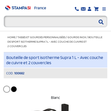
HOME
/
TASSES ET GOURDES PERSONNALISÉES
/
GOURDE INOX
/
BOUTEILLE
DE SPORT ISOTHERME SUPRA 1 L - AVEC COUCHE DE CUIVRE ET
2 COUVERCLES
Bouteille de sport isotherme Supra 1 L - Avec couche
de cuivre et 2 couvercles
COD.
100682
Blanc