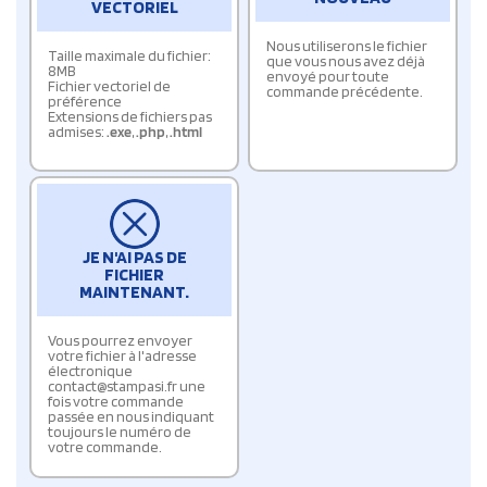
VECTORIEL
Nous utiliserons le fichier
Taille maximale du fichier:
que vous nous avez déjà
8MB
envoyé pour toute
Fichier vectoriel de
commande précédente.
préférence
Extensions de fichiers pas
admises:
.exe
,
.php
,
.html
JE N'AI PAS DE
FICHIER
MAINTENANT.
Vous pourrez envoyer
votre fichier à l'adresse
électronique
contact@stampasi.fr une
fois votre commande
passée en nous indiquant
toujours le numéro de
votre commande.