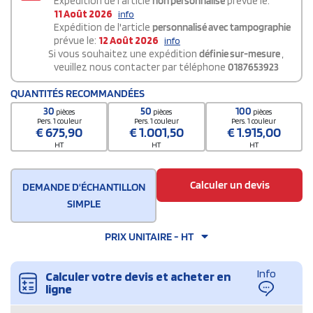
Expédition de l'article
non personnalisé
prévue le:
11 Août 2026
info
Expédition de l'article
personnalisé avec tampographie
prévue le:
12 Août 2026
info
Si vous souhaitez une expédition
définie sur-mesure
,
veuillez nous contacter par téléphone
0187653923
QUANTITÉS RECOMMANDÉES
30
50
100
pièces
pièces
pièces
Pers. 1 couleur
Pers. 1 couleur
Pers. 1 couleur
€
675,90
€
1.001,50
€
1.915,00
HT
HT
HT
Calculer un devis
DEMANDE D'ÉCHANTILLON
SIMPLE
PRIX UNITAIRE - HT
Info
Calculer votre devis et acheter en
ligne