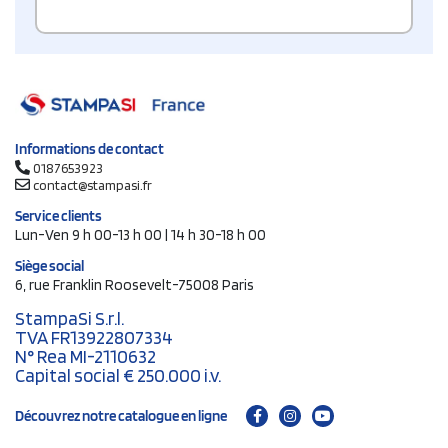
Informations de contact
0187653923
contact@stampasi.fr
Service clients
Lun-Ven 9 h 00-13 h 00 | 14 h 30-18 h 00
Siège social
6, rue Franklin Roosevelt-75008 Paris
StampaSi S.r.l.
TVA FR13922807334
N° Rea MI-2110632
Capital social € 250.000 i.v.
Découvrez notre catalogue en ligne