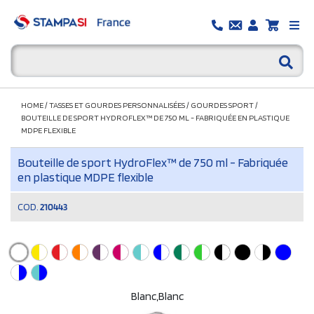
HOME
/
TASSES ET GOURDES PERSONNALISÉES
/
GOURDES SPORT
/
BOUTEILLE DE SPORT HYDROFLEX™ DE 750 ML - FABRIQUÉE EN PLASTIQUE
MDPE FLEXIBLE
Bouteille de sport HydroFlex™ de 750 ml - Fabriquée
en plastique MDPE flexible
COD.
210443
Blanc,Blanc