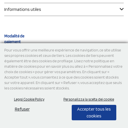
Informations utiles
Modalité de
paiement
Pour vous offrir une meilleure expérience de navigation, ce site utilise
ses propres cookies et ceux de tiers. Les cookies de tiers peuvent
Expéditions
également être des cookies de profilage. Lisez notre politique en
matière de cookies pour en savoir plus ou allez à « Personnalisez votre
choix de cookies » pour gérer vos paramètres. En cliquant sur «
Accepter tout », vous consentez à ce que des cookies soient stockés
sur votre appareil. En cliquant sur « Refuser », vous acceptez que seuls
les cookies nécessaires soient stockés.
Leggi Cookie Policy
Personalizza la scelta dei cookie
© 2026 StampaSi s.r.l. TOUS DROITS RÉSERVÉS - TVA
FR13922807334
Refuser
Accepter tous les
cookies
0,00
Cad.
+ IVA