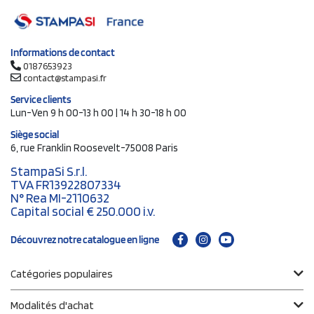
Informations de contact
0187653923
contact@stampasi.fr
Service clients
Lun-Ven 9 h 00-13 h 00 | 14 h 30-18 h 00
Siège social
6, rue Franklin Roosevelt-75008 Paris
StampaSi S.r.l.
TVA FR13922807334
N° Rea MI-2110632
Capital social € 250.000 i.v.
Découvrez notre catalogue en ligne
Catégories populaires
Modalités d'achat