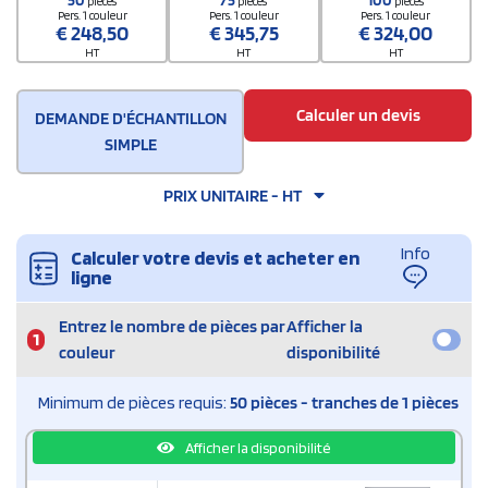
50
75
100
pièces
pièces
pièces
Pers. 1 couleur
Pers. 1 couleur
Pers. 1 couleur
€
248,50
€
345,75
€
324,00
HT
HT
HT
Calculer un devis
DEMANDE D'ÉCHANTILLON
SIMPLE
PRIX UNITAIRE - HT
Info
Calculer votre devis et acheter en
ligne
Entrez le nombre de pièces par
Afficher la
1
couleur
disponibilité
Minimum de pièces requis:
50 pièces - tranches de 1 pièces
Afficher la disponibilité