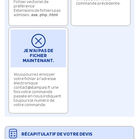
Fichier vectoriel de
commande précédente.
préférence
Extensions de fichiers pas
admises:
.exe
,
.php
,
.html
JE N'AI PAS DE
FICHIER
MAINTENANT.
Vous pourrez envoyer
votre fichier à l'adresse
électronique
contact@stampasi.fr une
fois votre commande
passée en nous indiquant
toujours le numéro de
votre commande.
RÉCAPITULATIF DE VOTRE DEVIS