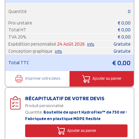
Quantité
0
Prix unitaire
€
0,00
Total HT
€
0,00
TVA
20
%
€
0,00
Expédition personnalisé
24 Août 2026
Gratuite
info
Conception graphique
Gratuite
info
€
0,00
Total TTC
Imprimer votre devis
Ajouter au panier
RÉCAPITULATIF DE VOTRE DEVIS
Produit personnalisé
Quantité:
Bouteille de sport HydroFlex™ de 750 ml -
Fabriquée en plastique MDPE flexible
Ajouter au panier