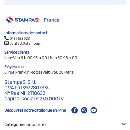
Informations de contact
0187653923
contact@stampasi.fr
Service clients
Lun-Ven 9 h 00-13 h 00 | 14 h 30-18 h 00
Siège social
6, rue Franklin Roosevelt-75008 Paris
StampaSi S.r.l.
TVA FR13922807334
N° Rea MI-2110632
Capital social € 250.000 i.v.
Découvrez notre catalogue en ligne
Catégories populaires