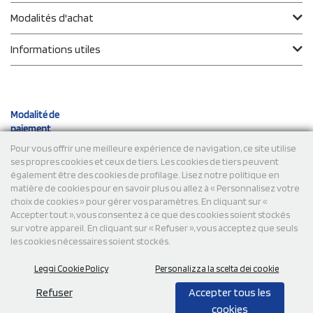
Modalités d'achat
Informations utiles
Modalité de
paiement
Pour vous offrir une meilleure expérience de navigation, ce site utilise
ses propres cookies et ceux de tiers. Les cookies de tiers peuvent
Expéditions
également être des cookies de profilage. Lisez notre politique en
matière de cookies pour en savoir plus ou allez à « Personnalisez votre
choix de cookies » pour gérer vos paramètres. En cliquant sur «
Accepter tout », vous consentez à ce que des cookies soient stockés
sur votre appareil. En cliquant sur « Refuser », vous acceptez que seuls
les cookies nécessaires soient stockés.
Leggi Cookie Policy
Personalizza la scelta dei cookie
© 2026 StampaSi s.r.l. TOUS DROITS RÉSERVÉS - TVA
FR13922807334
Refuser
Accepter tous les
cookies