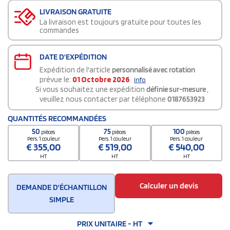
LIVRAISON GRATUITE
La livraison est toujours gratuite pour toutes les
commandes
DATE D'EXPÉDITION
Expédition de l'article
personnalisé avec rotation
prévue le:
01 Octobre 2026
info
Si vous souhaitez une expédition
définie sur-mesure
,
veuillez nous contacter par téléphone
0187653923
QUANTITÉS RECOMMANDÉES
50
75
100
pièces
pièces
pièces
Pers. 1 couleur
Pers. 1 couleur
Pers. 1 couleur
€
355,00
€
519,00
€
540,00
HT
HT
HT
Calculer un devis
DEMANDE D'ÉCHANTILLON
SIMPLE
PRIX UNITAIRE - HT