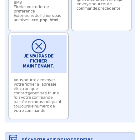
8MB
envoyé pour toute
Fichier vectoriel de
commande précédente.
préférence
Extensions de fichiers pas
admises:
.exe
,
.php
,
.html
JE N'AI PAS DE
FICHIER
MAINTENANT.
Vous pourrez envoyer
votre fichier à l'adresse
électronique
contact@stampasi.fr une
fois votre commande
passée en nous indiquant
toujours le numéro de
votre commande.
RÉCAPITULATIF DE VOTRE DEVIS