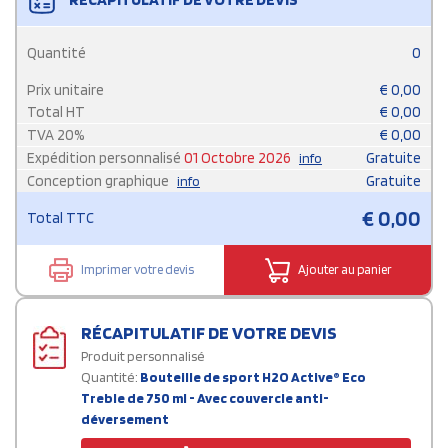
Quantité
0
Prix unitaire
€
0,00
Total HT
€
0,00
TVA
20
%
€
0,00
Expédition personnalisé
01 Octobre 2026
Gratuite
info
Conception graphique
Gratuite
info
€
0,00
Total TTC
Imprimer votre devis
Ajouter au panier
RÉCAPITULATIF DE VOTRE DEVIS
Produit personnalisé
Quantité:
Bouteille de sport H2O Active® Eco
Treble de 750 ml - Avec couvercle anti-
déversement