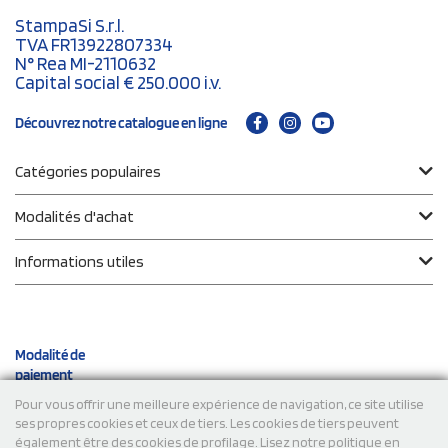
StampaSi S.r.l.
TVA FR13922807334
N° Rea MI-2110632
Capital social € 250.000 i.v.
Découvrez notre catalogue en ligne
Catégories populaires
Modalités d'achat
Informations utiles
Modalité de
paiement
Pour vous offrir une meilleure expérience de navigation, ce site utilise
ses propres cookies et ceux de tiers. Les cookies de tiers peuvent
Expéditions
également être des cookies de profilage. Lisez notre politique en