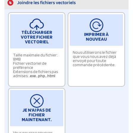
4
Joindre les fichiers vectoriels
TÉLÉCHARGER
IMPRIMER À
VOTRE FICHIER
NOUVEAU
VECTORIEL
Nous utiliserons le fichier
Taille maximale du fichier:
que vous nous avez déjà
8MB
envoyé pour toute
Fichier vectoriel de
commande précédente.
préférence
Extensions de fichiers pas
admises:
.exe
,
.php
,
.html
JE N'AI PAS DE
FICHIER
MAINTENANT.
Vous pourrez envoyer