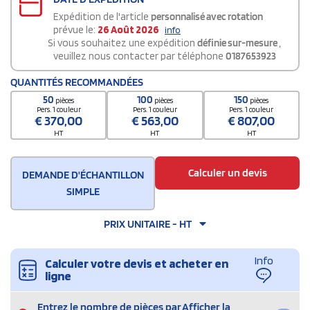
Expédition de l'article
personnalisé avec rotation
prévue le:
26 Août 2026
info
Si vous souhaitez une expédition
définie sur-mesure
,
veuillez nous contacter par téléphone
0187653923
QUANTITÉS RECOMMANDÉES
50
100
150
pièces
pièces
pièces
Pers. 1 couleur
Pers. 1 couleur
Pers. 1 couleur
€
370,00
€
563,00
€
807,00
HT
HT
HT
Calculer un devis
DEMANDE D'ÉCHANTILLON
SIMPLE
PRIX UNITAIRE - HT
Info
Calculer votre devis et acheter en
ligne
Entrez le nombre de pièces par
Afficher la