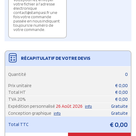
votre fichier à l'adresse
électronique
contact@stampasi.fr une
fois votre commande
passée en nous indiquant
toujours le numéro de
votre commande.
RÉCAPITULATIF DE VOTRE DEVIS
Quantité
0
Prix unitaire
€
0,00
Total HT
€
0,00
TVA
20
%
€
0,00
Expédition personnalisé
26 Août 2026
Gratuite
info
Conception graphique
Gratuite
info
€
0,00
Total TTC