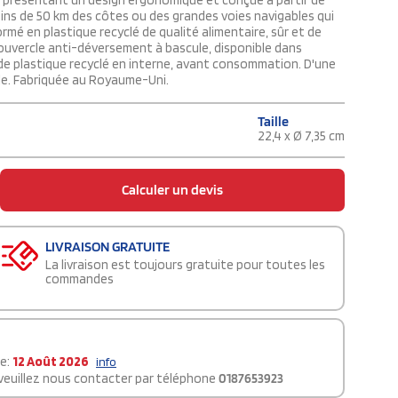
, présentant un design ergonomique et conçue à partir de
ins de 50 km des côtes ou des grandes voies navigables qui
ormé en plastique recyclé de qualité alimentaire, sûr et de
couvercle anti-déversement à bascule, disponible dans
r de plastique recyclé en interne, avant consommation. D'une
le. Fabriquée au Royaume-Uni.
Taille
22,4 x Ø 7,35 cm
Calculer un devis
LIVRAISON GRATUITE
La livraison est toujours gratuite pour toutes les
commandes
le:
12 Août 2026
info
 veuillez nous contacter par téléphone
0187653923