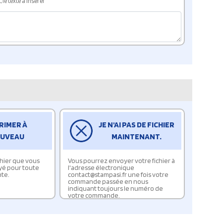
le texte à insérer
RIMER À
JE N'AI PAS DE FICHIER
UVEAU
MAINTENANT.
ichier que vous
Vous pourrez envoyer votre fichier à
yé pour toute
l'adresse électronique
te.
contact@stampasi.fr une fois votre
commande passée en nous
indiquant toujours le numéro de
votre commande.