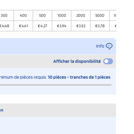
300
400
500
1000
2000
5000
10000
€
4,48
€
4,41
€
4,27
€
3,94
€
3,92
€
3,78
€
3,76
Info
Afficher la disponibilité
nimum de pièces requis:
10 pièces - tranches de 1 pièces
on