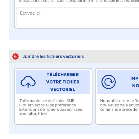
Indiquez ici la couleur souhaitée pour imprimer ainsi que, le cas échéant, 
4
Joindre les fichiers vectoriels
TÉLÉCHARGER
IMP
VOTRE FICHIER
NO
VECTORIEL
Taille maximale du fichier: 8MB
Nous utiliserons le f
Fichier vectoriel de préférence
nous avez déjà envo
Extensions de fichiers pas admises:
commande précéden
.exe
,
.php
,
.html