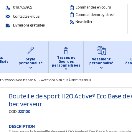
0187653923
Commandes en cours
Commande enregistrée
Contactez-nous
Newsletter
Livraisons gratuites
ts
Tasses et
Stylo
Vêtement
lisés
Gourdes
personnalisé
personnalisé
éco
personnalisées
IVE® ECO BASE DE 650 ML - AVEC COUVERCLE À BEC VERSEUR
Bouteille de sport H2O Active® Eco Base de 
bec verseur
COD.
220100
DESCRIPTION