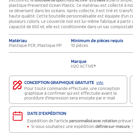
Découvrez la
bouteille de sport H2O Active® Eco Base
à paroi simple
plastique Prevented Ocean Plastic. Ce matériau est collecté à mo
se déversent dans les océans. Après collecte, il est trié et transf
haute qualité. Cette bouteille personnalisable est équipée d'un 
plusieurs coloris. Le couvercle noir est lui-même fabriqué à parti
capacité de 650 ml, elle est conditionnée dans un sac compostab
Matériau
Minimum de pièces requis
Plastique PCR, Plastique PP
10 pièces
Marque
H2O ACTIVE®
CONCEPTION GRAPHIQUE GRATUITE
info
Pour toute commande effectuée, une conception
graphique à confirmer qui est effectuée avant la
procédure d'impression sera envoyée par e-mail.
DATE D'EXPÉDITION
Expédition de l'article
personnalisé avec rotation
prévue 
Si vous souhaitez une expédition
définie sur-mesure
,