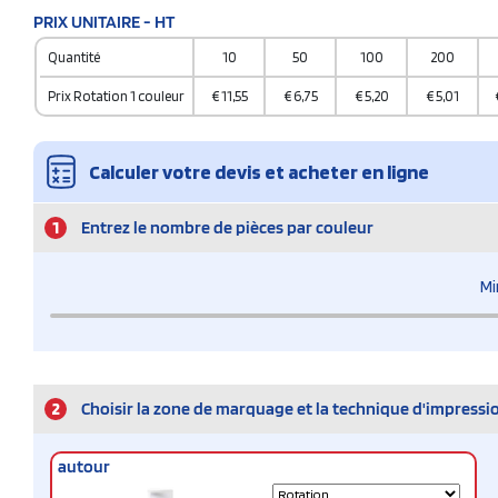
PRIX UNITAIRE - HT
Quantité
10
50
100
200
Prix Rotation 1 couleur
€
11,55
€
6,75
€
5,20
€
5,01
Calculer votre devis et acheter en ligne
1
Entrez le nombre de pièces par couleur
Mi
2
Choisir la zone de marquage et la technique d'impressi
autour