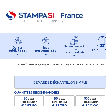
GOODIES ET TEXTILES PERSONNALISÉS
Sacs et sacs à
T-shir
Objets
Sacs
dos
personna
publicitaires
personnalisés
personnalisés
HOME
/
THÉMATIQUES
/
MADE IN EUROPE
/
BOUTEILLE DE SPORT H2O ACT
DEMANDE D'ÉCHANTILLON SIMPLE
QUANTITÉS RECOMMANDÉES
30
50
100
pièces
pièces
pièces
Pers. 1 couleur
Pers. 1 couleur
Pers. 1 couleur
€
267,60
€
337,50
€
520,00