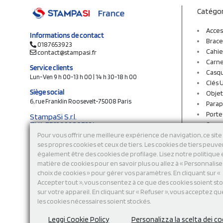
Catégor
Acces
Informations de contact
Brace
0187653923
Cahie
contact@stampasi.fr
Carne
Service clients
Casq
Lun-Ven 9 h 00-13 h 00 | 14 h 30-18 h 00
Clés 
Siège social
Objet
6, rue Franklin Roosevelt-75008 Paris
Parap
Porte
StampaSi S.r.l.
TVA FR13922807334
Sac c
N° Rea MI-2110632
Sac e
Pour vous offrir une meilleure expérience de navigation, ce site 
Capital social € 250.000 i.v.
ses propres cookies et ceux de tiers. Les cookies de tiers peuve
Sacs 
également être des cookies de profilage. Lisez notre politique
Sacs 
Découvrez notre catalogue en ligne
matière de cookies pour en savoir plus ou allez à « Personnalis
Stylo
choix de cookies » pour gérer vos paramètres. En cliquant sur «
Sweat
Accepter tout », vous consentez à ce que des cookies soient st
T-shi
sur votre appareil. En cliquant sur « Refuser », vous acceptez qu
Tasse
les cookies nécessaires soient stockés.
Tours
Vêtem
Leggi Cookie Policy
Personalizza la scelta dei co