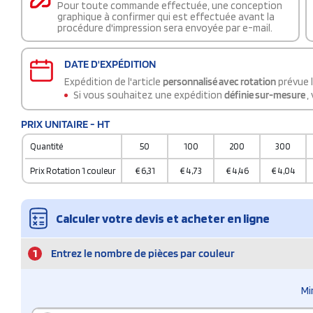
Pour toute commande effectuée, une conception
graphique à confirmer qui est effectuée avant la
procédure d'impression sera envoyée par e-mail.
DATE D'EXPÉDITION
Expédition de l'article
personnalisé avec rotation
prévue 
Si vous souhaitez une expédition
définie sur-mesure
,
PRIX UNITAIRE - HT
Quantité
50
100
200
300
Prix Rotation 1 couleur
€
6,31
€
4,73
€
4,46
€
4,04
Calculer votre devis et acheter en ligne
1
Entrez le nombre de pièces par couleur
Mi