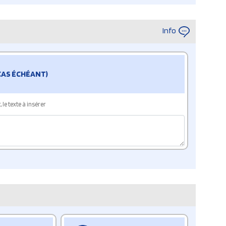
Info
 CAS ÉCHÉANT)
le texte à insérer