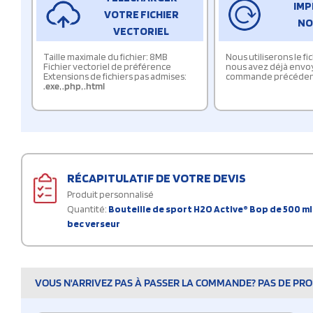
IMP
VOTRE FICHIER
NO
VECTORIEL
Taille maximale du fichier: 8MB
Nous utiliserons le f
Fichier vectoriel de préférence
nous avez déjà envo
Extensions de fichiers pas admises:
commande précéden
.exe
,
.php
,
.html
RÉCAPITULATIF DE VOTRE DEVIS
Produit personnalisé
Quantité:
Bouteille de sport H2O Active® Bop de 500 ml 
bec verseur
VOUS N'ARRIVEZ PAS À PASSER LA COMMANDE? PAS DE PROB