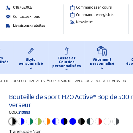
0187653923
Commandes en cours
Commande enregistrée
Contactez-nous
Newsletter
Livraisons gratuites
ts
Tasses et
Stylo
Vêtement
lisés
Gourdes
personnalisé
personnalisé
éco
personnalisées
UTEILLE DE SPORT H2O ACTIVE® BOP DE 500 ML - AVEC COUVERCLE À BEC VERSEUR
Bouteille de sport H2O Active® Bop de 500 m
verseur
COD.
210883
Translucide,Noir