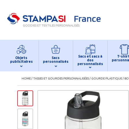
GOODIES ET TEXTILES PERSONNALISÉS
Sacs et sacs à
T-shir
Objets
Sacs
dos
personna
publicitaires
personnalisés
personnalisés
HOME
/
TASSES ET GOURDES PERSONNALISÉES
/
GOURDE PLASTIQUE
/
BO