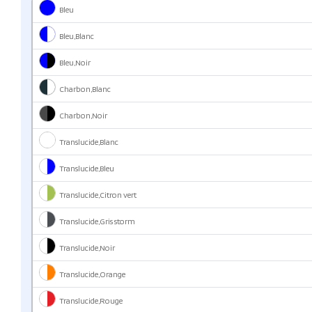
Bleu
Bleu,Blanc
Bleu,Noir
Charbon,Blanc
Charbon,Noir
Translucide,Blanc
Translucide,Bleu
Translucide,Citron vert
Translucide,Gris storm
Translucide,Noir
Translucide,Orange
Translucide,Rouge