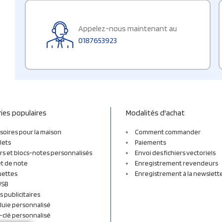
Appelez-nous maintenant au
0187653923
ies populaires
Modalités d'achat
soires pour la maison
Comment commander
lets
Paiements
rs et blocs-notes personnalisés
Envoi des fichiers vectoriels
t de note
Enregistrement revendeurs
uettes
Enregistrement à la newslett
USB
s publicitaires
luie personnalisé
-clé personnalisé