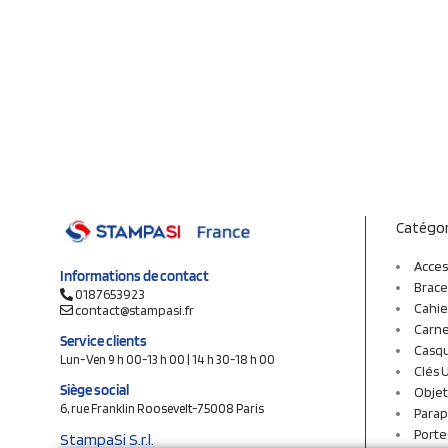
Catégor
Acces
Informations de contact
Brace
0187653923
Cahie
contact@stampasi.fr
Carne
Service clients
Casq
Lun-Ven 9 h 00-13 h 00 | 14 h 30-18 h 00
Clés 
Siège social
Objet
6, rue Franklin Roosevelt-75008 Paris
Parap
Porte
StampaSi S.r.l.