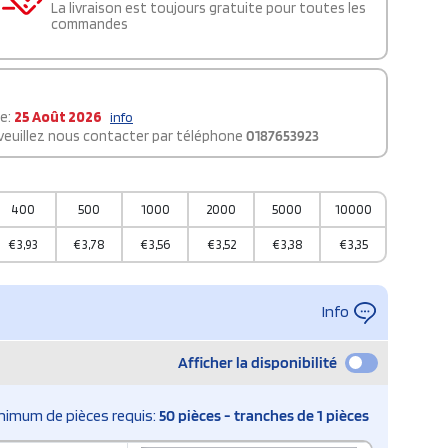
La livraison est toujours gratuite pour toutes les
commandes
le:
25 Août 2026
info
 veuillez nous contacter par téléphone
0187653923
400
500
1000
2000
5000
10000
€
3,93
€
3,78
€
3,56
€
3,52
€
3,38
€
3,35
Info
Afficher la disponibilité
nimum de pièces requis:
50 pièces - tranches de 1 pièces