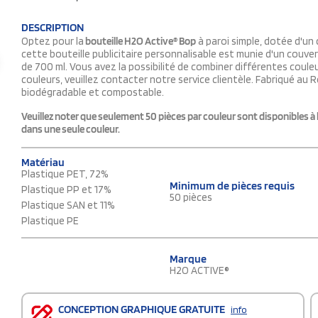
DESCRIPTION
Optez pour la
bouteille H2O Active® Bop
à paroi simple, dotée d'un 
cette bouteille publicitaire personnalisable est munie d'un couver
de 700 ml. Vous avez la possibilité de combiner différentes couleur
couleurs, veuillez contacter notre service clientèle. Fabriqué au
biodégradable et compostable.
Veuillez noter que seulement 50 pièces par couleur sont disponibles à l
dans une seule couleur.
Matériau
Plastique PET, 72%
Minimum de pièces requis
Plastique PP et 17%
50 pièces
Plastique SAN et 11%
Plastique PE
Marque
H2O ACTIVE®
CONCEPTION GRAPHIQUE GRATUITE
info