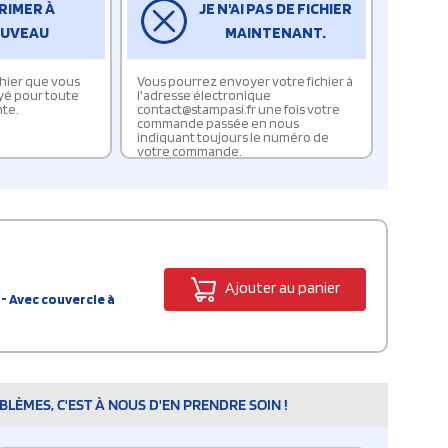
RIMER À
JE N'AI PAS DE FICHIER
UVEAU
MAINTENANT.
ichier que vous
Vous pourrez envoyer votre fichier à
yé pour toute
l'adresse électronique
te.
contact@stampasi.fr une fois votre
commande passée en nous
indiquant toujours le numéro de
votre commande.
Ajouter au panier
- Avec couvercle à
LÈMES, C'EST À NOUS D'EN PRENDRE SOIN !