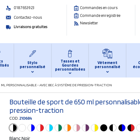
0187653923
Commandes en cours
Commande enregistrée
Contactez-nous
Newsletter
Livraisons gratuites
ts
Tasses et
Stylo
Vêtement
lisés
Gourdes
personnalisé
personnalisé
éco
personnalisées
 ML PERSONNALISABLE - AVEC BEC À SYSTÈME DE PRESSION-TRACTION
Bouteille de sport de 650 ml personnalisabl
pression-traction
COD.
210684
Blanc,Noir