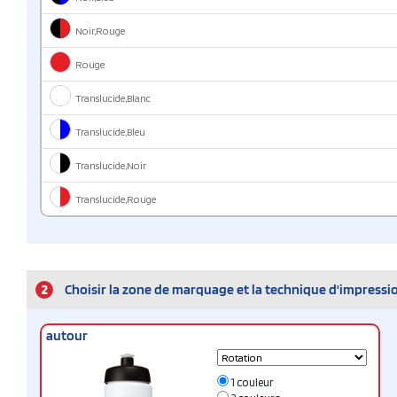
Noir,Rouge
Rouge
Translucide,Blanc
Translucide,Bleu
Translucide,Noir
Translucide,Rouge
2
Choisir la zone de marquage et la technique d'impressi
autour
1 couleur