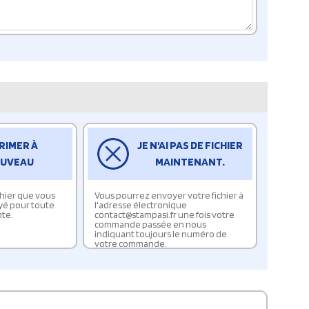
RIMER À
JE N'AI PAS DE FICHIER
UVEAU
MAINTENANT.
ichier que vous
Vous pourrez envoyer votre fichier à
yé pour toute
l'adresse électronique
te.
contact@stampasi.fr une fois votre
commande passée en nous
indiquant toujours le numéro de
votre commande.