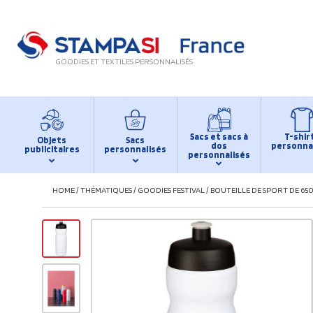
GOODIES ET TEXTILES PERSONNALISÉS
Sacs et sacs à
T-shir
Objets
Sacs
dos
personna
publicitaires
personnalisés
personnalisés
HOME
/
THÉMATIQUES
/
GOODIES FESTIVAL
/
BOUTEILLE DE SPORT DE 650