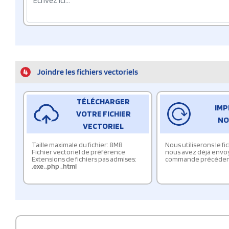
4
Joindre les fichiers vectoriels
TÉLÉCHARGER
IMP
VOTRE FICHIER
NO
VECTORIEL
Taille maximale du fichier: 8MB
Nous utiliserons le f
Fichier vectoriel de préférence
nous avez déjà envo
Extensions de fichiers pas admises:
commande précéden
.exe
,
.php
,
.html