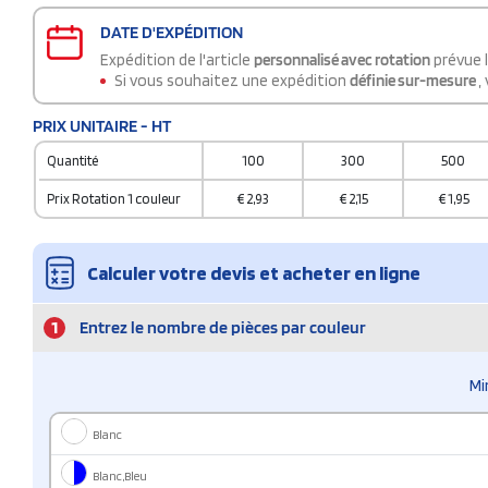
DATE D'EXPÉDITION
Expédition de l'article
personnalisé avec rotation
prévue 
Si vous souhaitez une expédition
définie sur-mesure
,
PRIX UNITAIRE - HT
Quantité
100
300
500
Prix Rotation 1 couleur
€
2,93
€
2,15
€
1,95
Calculer votre devis et acheter en ligne
1
Entrez le nombre de pièces par couleur
Mi
Blanc
Blanc,Bleu