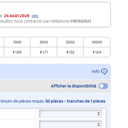
le:
24 Août 2026
info
 veuillez nous contacter par téléphone
0187653923
1000
2000
5000
10000
€
1,80
€
1,71
€
1,53
€
1,49
Info
Afficher la disponibilité
nimum de pièces requis:
50 pièces - tranches de 1 pièces