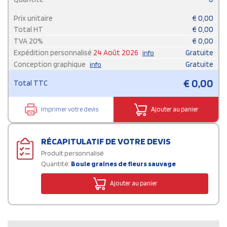
Prix unitaire
€
0,00
Total HT
€
0,00
TVA
20
%
€
0,00
Expédition personnalisé
24 Août 2026
Gratuite
info
Conception graphique
Gratuite
info
€
0,00
Total TTC
Imprimer votre devis
Ajouter au panier
RÉCAPITULATIF DE VOTRE DEVIS
Produit personnalisé
Quantité:
Boule graines de fleurs sauvage
Ajouter au panier