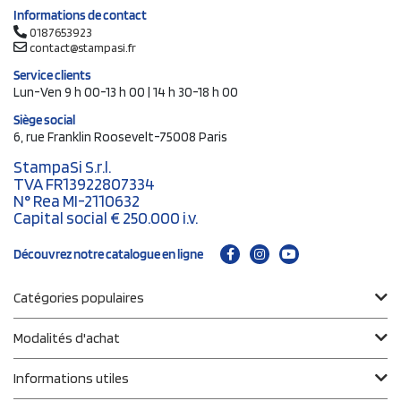
Informations de contact
0187653923
contact@stampasi.fr
Service clients
Lun-Ven 9 h 00-13 h 00 | 14 h 30-18 h 00
Siège social
6, rue Franklin Roosevelt-75008 Paris
StampaSi S.r.l.
TVA FR13922807334
N° Rea MI-2110632
Capital social € 250.000 i.v.
Découvrez notre catalogue en ligne
Catégories populaires
Modalités d'achat
Informations utiles