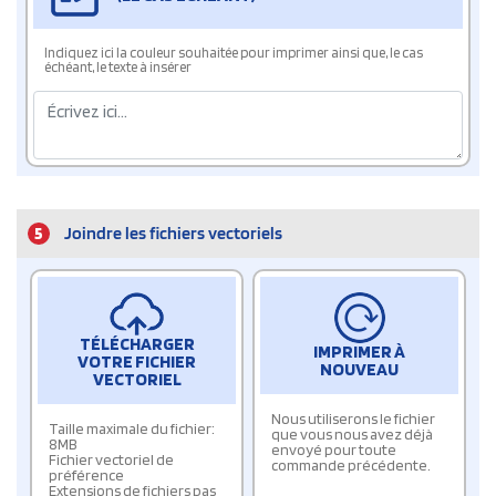
Indiquez ici la couleur souhaitée pour imprimer ainsi que, le cas
échéant, le texte à insérer
5
Joindre les fichiers vectoriels
TÉLÉCHARGER
IMPRIMER À
VOTRE FICHIER
NOUVEAU
VECTORIEL
Nous utiliserons le fichier
Taille maximale du fichier:
que vous nous avez déjà
8MB
envoyé pour toute
Fichier vectoriel de
commande précédente.
préférence
Extensions de fichiers pas