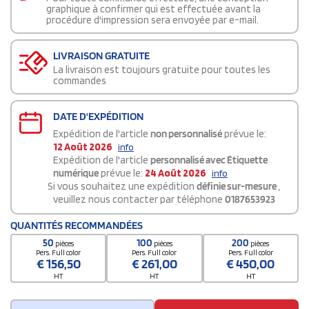
graphique à confirmer qui est effectuée avant la
procédure d'impression sera envoyée par e-mail.
LIVRAISON GRATUITE
La livraison est toujours gratuite pour toutes les
commandes
DATE D'EXPÉDITION
Expédition de l'article
non personnalisé
prévue le:
12 Août 2026
info
Expédition de l'article
personnalisé avec Étiquette
numérique
prévue le:
24 Août 2026
info
Si vous souhaitez une expédition
définie sur-mesure
,
veuillez nous contacter par téléphone
0187653923
QUANTITÉS RECOMMANDÉES
50
100
200
pièces
pièces
pièces
Pers. Full color
Pers. Full color
Pers. Full color
€
156,50
€
261,00
€
450,00
HT
HT
HT