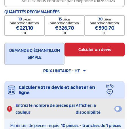
veuillez nous contacter par téléphone
0187653923
QUANTITÉS RECOMMANDÉES
10
15
30
pièces
pièces
pièces
Sans personnalisation
Sans personnalisation
Sans personnalisation
€
221,10
€
326,70
€
590,70
HT
HT
HT
Calculer un devis
DEMANDE D'ÉCHANTILLON
SIMPLE
PRIX UNITAIRE - HT
Info
Calculer votre devis et acheter en
ligne
Entrez le nombre de pièces par
Afficher la
1
couleur
disponibilité
Minimum de pièces requis:
10 pièces - tranches de 1 pièces