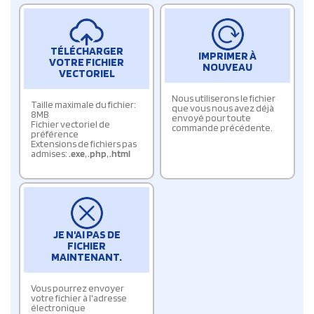
TÉLÉCHARGER
IMPRIMER À
VOTRE FICHIER
NOUVEAU
VECTORIEL
Nous utiliserons le fichier
Taille maximale du fichier:
que vous nous avez déjà
8MB
envoyé pour toute
Fichier vectoriel de
commande précédente.
préférence
Extensions de fichiers pas
admises:
.exe
,
.php
,
.html
JE N'AI PAS DE
FICHIER
MAINTENANT.
Vous pourrez envoyer
votre fichier à l'adresse
électronique