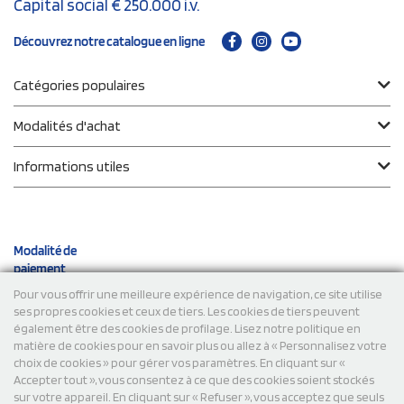
Capital social € 250.000 i.v.
Découvrez notre catalogue en ligne
Catégories populaires
Modalités d'achat
Informations utiles
Modalité de
paiement
Pour vous offrir une meilleure expérience de navigation, ce site utilise
ses propres cookies et ceux de tiers. Les cookies de tiers peuvent
Expéditions
également être des cookies de profilage. Lisez notre politique en
matière de cookies pour en savoir plus ou allez à « Personnalisez votre
choix de cookies » pour gérer vos paramètres. En cliquant sur «
Accepter tout », vous consentez à ce que des cookies soient stockés
sur votre appareil. En cliquant sur « Refuser », vous acceptez que seuls