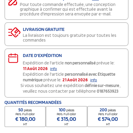
Pour toute commande effectuée, une conception
graphique à confirmer qui est effectuée avant la
procédure d'impression sera envoyée par e-mail.
LIVRAISON GRATUITE
La livraison est toujours gratuite pour toutes les
commandes
DATE D'EXPÉDITION
Expédition de l'article
non personnalisé
prévue le:
11 Août 2026
info
Expédition de l'article
personnalisé avec Étiquette
numérique
prévue le:
21 Août 2026
info
Si vous souhaitez une expédition
définie sur-mesure
,
veuillez nous contacter par téléphone
0187653923
QUANTITÉS RECOMMANDÉES
50
100
200
pièces
pièces
pièces
Pers. Full color
Pers. Full color
Pers. Full color
€
180,00
€
315,00
€
574,00
HT
HT
HT