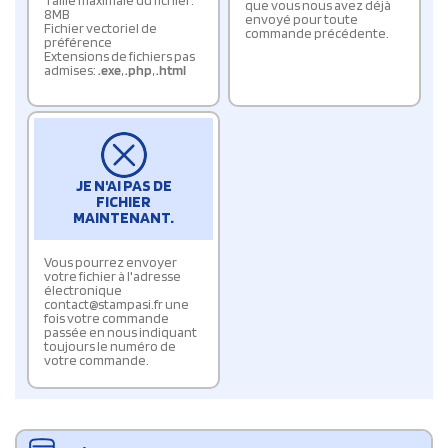
que vous nous avez déjà
8MB
envoyé pour toute
Fichier vectoriel de
commande précédente.
préférence
Extensions de fichiers pas
admises:
.exe
,
.php
,
.html
JE N'AI PAS DE
FICHIER
MAINTENANT.
Vous pourrez envoyer
votre fichier à l'adresse
électronique
contact@stampasi.fr une
fois votre commande
passée en nous indiquant
toujours le numéro de
votre commande.