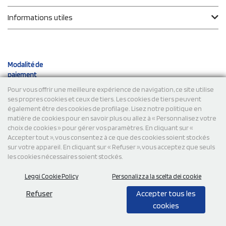
Informations utiles
Modalité de
paiement
Pour vous offrir une meilleure expérience de navigation, ce site utilise
ses propres cookies et ceux de tiers. Les cookies de tiers peuvent
Expéditions
également être des cookies de profilage. Lisez notre politique en
matière de cookies pour en savoir plus ou allez à « Personnalisez votre
choix de cookies » pour gérer vos paramètres. En cliquant sur «
Accepter tout », vous consentez à ce que des cookies soient stockés
sur votre appareil. En cliquant sur « Refuser », vous acceptez que seuls
les cookies nécessaires soient stockés.
Leggi Cookie Policy
Personalizza la scelta dei cookie
© 2026 StampaSi s.r.l. TOUS DROITS RÉSERVÉS - TVA
FR13922807334
Refuser
Accepter tous les
cookies
0,00
Cad.
+ IVA