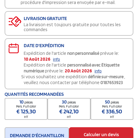
procédure d'impression sera envoyée par e-mail.
LIVRAISON GRATUITE
La livraison est toujours gratuite pour toutes les
commandes
DATE D'EXPÉDITION
Expédition de l'article
non personnalisé
prévue le:
10 Août 2026
info
Expédition de l'article
personnalisé avec Étiquette
numérique
prévue le:
20 Août 2026
info
Si vous souhaitez une expédition
définie sur-mesure
,
veuillez nous contacter par téléphone
0187653923
QUANTITÉS RECOMMANDÉES
10
30
50
pièces
pièces
pièces
Pers. Full color
Pers. Full color
Pers. Full color
€
125,30
€
242,10
€
336,50
HT
HT
HT
Calculer un devis
DEMANDE D'ÉCHANTILLON