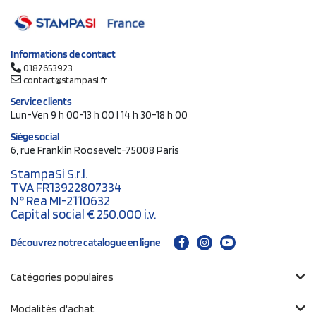
Informations de contact
0187653923
contact@stampasi.fr
Service clients
Lun-Ven 9 h 00-13 h 00 | 14 h 30-18 h 00
Siège social
6, rue Franklin Roosevelt-75008 Paris
StampaSi S.r.l.
TVA FR13922807334
N° Rea MI-2110632
Capital social € 250.000 i.v.
Découvrez notre catalogue en ligne
Catégories populaires
Modalités d'achat