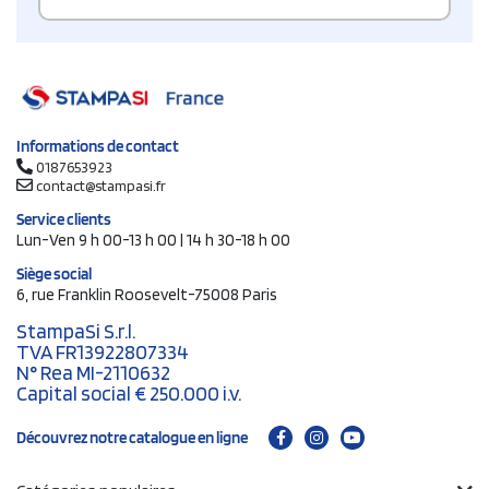
Informations de contact
0187653923
contact@stampasi.fr
Service clients
Lun-Ven 9 h 00-13 h 00 | 14 h 30-18 h 00
Siège social
6, rue Franklin Roosevelt-75008 Paris
StampaSi S.r.l.
TVA FR13922807334
N° Rea MI-2110632
Capital social € 250.000 i.v.
Découvrez notre catalogue en ligne