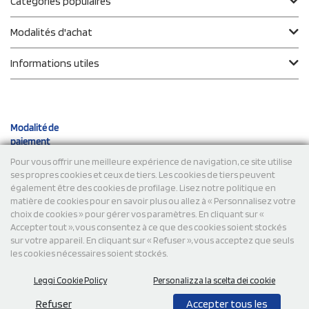
Catégories populaires
Modalités d'achat
Informations utiles
Modalité de
paiement
Pour vous offrir une meilleure expérience de navigation, ce site utilise
ses propres cookies et ceux de tiers. Les cookies de tiers peuvent
Expéditions
également être des cookies de profilage. Lisez notre politique en
matière de cookies pour en savoir plus ou allez à « Personnalisez votre
choix de cookies » pour gérer vos paramètres. En cliquant sur «
Accepter tout », vous consentez à ce que des cookies soient stockés
sur votre appareil. En cliquant sur « Refuser », vous acceptez que seuls
les cookies nécessaires soient stockés.
Leggi Cookie Policy
Personalizza la scelta dei cookie
© 2026 StampaSi s.r.l. TOUS DROITS RÉSERVÉS - TVA
FR13922807334
Refuser
Accepter tous les