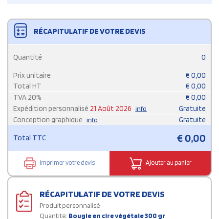
RÉCAPITULATIF DE VOTRE DEVIS
Quantité
0
Prix unitaire
€
0,00
Total HT
€
0,00
TVA
20
%
€
0,00
Expédition personnalisé
21 Août 2026
Gratuite
info
Conception graphique
Gratuite
info
€
0,00
Total TTC
Imprimer votre devis
Ajouter au panier
RÉCAPITULATIF DE VOTRE DEVIS
Produit personnalisé
Quantité:
Bougie en cire végétale 300 gr