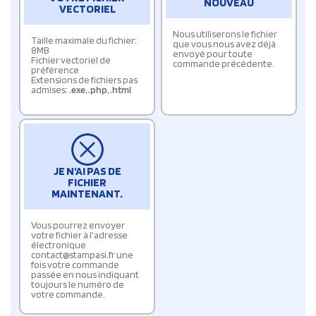
NOUVEAU
VECTORIEL
Nous utiliserons le fichier
Taille maximale du fichier:
que vous nous avez déjà
8MB
envoyé pour toute
Fichier vectoriel de
commande précédente.
préférence
Extensions de fichiers pas
admises:
.exe
,
.php
,
.html
JE N'AI PAS DE
FICHIER
MAINTENANT.
Vous pourrez envoyer
votre fichier à l'adresse
électronique
contact@stampasi.fr une
fois votre commande
passée en nous indiquant
toujours le numéro de
votre commande.