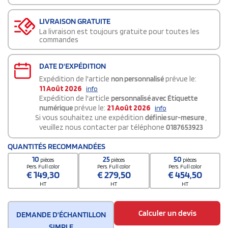
LIVRAISON GRATUITE
La livraison est toujours gratuite pour toutes les
commandes
DATE D'EXPÉDITION
Expédition de l'article
non personnalisé
prévue le:
11 Août 2026
info
Expédition de l'article
personnalisé avec Étiquette
numérique
prévue le:
21 Août 2026
info
Si vous souhaitez une expédition
définie sur-mesure
,
veuillez nous contacter par téléphone
0187653923
QUANTITÉS RECOMMANDÉES
10
25
50
pièces
pièces
pièces
Pers. Full color
Pers. Full color
Pers. Full color
€
149,30
€
279,50
€
454,50
HT
HT
HT
Calculer un devis
DEMANDE D'ÉCHANTILLON
SIMPLE