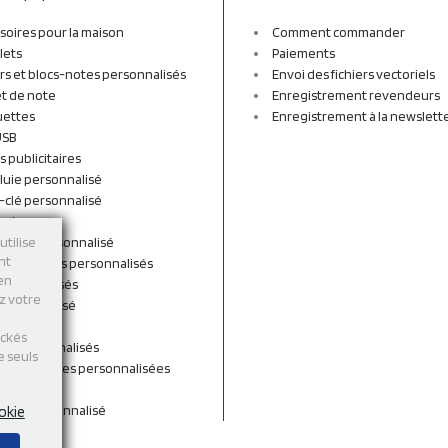
soires pour la maison
Comment commander
lets
Paiements
rs et blocs-notes personnalisés
Envoi des fichiers vectoriels
t de note
Enregistrement revendeurs
uettes
Enregistrement à la newslett
USB
s publicitaires
luie personnalisé
-clé personnalisé
ordon
n tissu personnalisé
utilise
nt
et sacs à dos personnalisés
 en
personnalisés
ez votre
 personnalisé
shirts
ockés
rts personnalisés
e seuls
s et Gourdes personnalisées
 de cou
ent personnalisé
okie
s