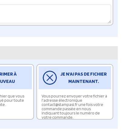
RIMER À
JE N'AI PAS DE FICHIER
UVEAU
MAINTENANT.
ichier que vous
Vous pourrez envoyer votre fichier à
yé pour toute
l'adresse électronique
te.
contact@stampasi.fr une fois votre
commande passée en nous
indiquant toujours le numéro de
votre commande.