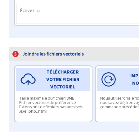
5
Joindre les fichiers vectoriels
TÉLÉCHARGER
IMP
VOTRE FICHIER
NO
VECTORIEL
Taille maximale du fichier: 8MB
Nous utiliserons le f
Fichier vectoriel de préférence
nous avez déjà envo
Extensions de fichiers pas admises:
commande précéden
.exe
,
.php
,
.html