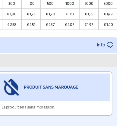
300
400
500
1000
2000
5000
10000
€
1,80
€
1,71
€
1,70
€
1,63
€
1,55
€
1,49
€
1,33
€
2,58
€
2,51
€
2,37
€
2,07
€
1,97
€
1,90
€
1,83
Info
PRODUIT SANS MARQUAGE
Le produit sera sans impression.