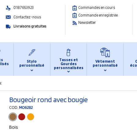
0187653923
Commandes en cours
Commande enregistrée
Contactez-nous
Newsletter
Livraisons gratuites
ts
Tasses et
Stylo
Vêtement
lisés
Gourdes
personnalisé
personnalisé
éco
personnalisées
E
Bougeoir rond avec bougie
COD.
MO6282
Bois