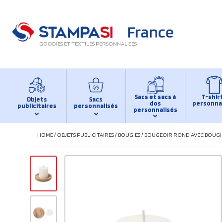
GOODIES ET TEXTILES PERSONNALISÉS
Sacs et sacs à
T-shir
Objets
Sacs
dos
personna
publicitaires
personnalisés
personnalisés
HOME
/
OBJETS PUBLICITAIRES
/
BOUGIES
/
BOUGEOIR ROND AVEC BOUGI