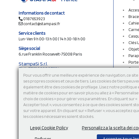
Acces
Informations de contact
Brace
0187653923
Cahie
contact@stampasi.fr
Carne
Service clients
Casq
Lun-Ven 9 h 00-13 h 00 | 14 h 30-18 h 00
Clés 
Siège social
Objet
6, rue Franklin Roosevelt-75008 Paris
Parap
Porte
StampaSi S.r.l.
TVA FR13922807334
Sac c
N° Rea MI-2110632
Sac e
Pour vous offrir une meilleure expérience de navigation, ce site 
Capital social € 250.000 i.v.
ses propres cookies et ceux de tiers. Les cookies de tiers peuve
Sacs 
également être des cookies de profilage. Lisez notre politique
Sacs 
Découvrez notre catalogue en ligne
matière de cookies pour en savoir plus ou allez à « Personnalis
Stylo
choix de cookies » pour gérer vos paramètres. En cliquant sur «
Sweat
Accepter tout », vous consentez à ce que des cookies soient st
T-shi
sur votre appareil. En cliquant sur « Refuser », vous acceptez qu
Tasse
les cookies nécessaires soient stockés.
Tours
Vêtem
Leggi Cookie Policy
Personalizza la scelta dei co
Refuser
Accepter tous le