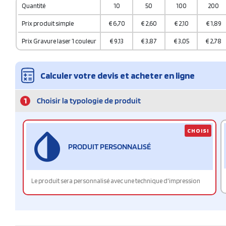
Quantité
10
50
100
200
Prix produit simple
€
6,70
€
2,60
€
2,10
€
1,89
Prix Gravure laser 1 couleur
€
9,13
€
3,87
€
3,05
€
2,78
Calculer votre devis et acheter en ligne
1
Choisir la typologie de produit
CHOISI
PRODUIT PERSONNALISÉ
Le produit sera personnalisé avec une technique d'impression