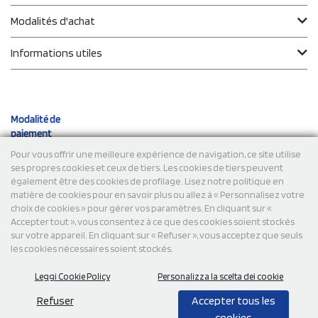
Modalités d'achat
Informations utiles
Modalité de
paiement
Pour vous offrir une meilleure expérience de navigation, ce site utilise
ses propres cookies et ceux de tiers. Les cookies de tiers peuvent
Expéditions
également être des cookies de profilage. Lisez notre politique en
matière de cookies pour en savoir plus ou allez à « Personnalisez votre
choix de cookies » pour gérer vos paramètres. En cliquant sur «
Accepter tout », vous consentez à ce que des cookies soient stockés
sur votre appareil. En cliquant sur « Refuser », vous acceptez que seuls
les cookies nécessaires soient stockés.
Leggi Cookie Policy
Personalizza la scelta dei cookie
© 2026 StampaSi s.r.l. TOUS DROITS RÉSERVÉS - TVA
FR13922807334
Refuser
Accepter tous les
cookies