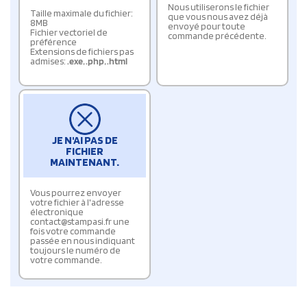
Nous utiliserons le fichier
Taille maximale du fichier:
que vous nous avez déjà
8MB
envoyé pour toute
Fichier vectoriel de
commande précédente.
préférence
Extensions de fichiers pas
admises:
.exe
,
.php
,
.html
JE N'AI PAS DE
FICHIER
MAINTENANT.
Vous pourrez envoyer
votre fichier à l'adresse
électronique
contact@stampasi.fr une
fois votre commande
passée en nous indiquant
toujours le numéro de
votre commande.