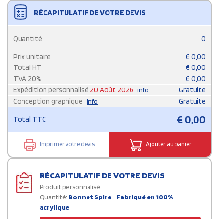
RÉCAPITULATIF DE VOTRE DEVIS
Quantité
0
Prix unitaire
€
0,00
Total HT
€
0,00
TVA
20
%
€
0,00
Expédition personnalisé
20 Août 2026
Gratuite
info
Conception graphique
Gratuite
info
€
0,00
Total TTC
Imprimer votre devis
Ajouter au panier
RÉCAPITULATIF DE VOTRE DEVIS
Produit personnalisé
Quantité:
Bonnet Spire - Fabriqué en 100%
acrylique