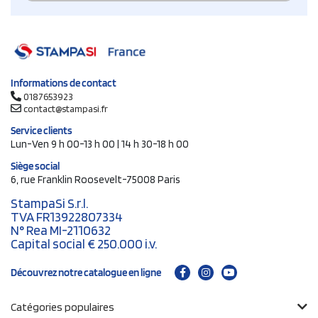
Informations de contact
0187653923
contact@stampasi.fr
Service clients
Lun-Ven 9 h 00-13 h 00 | 14 h 30-18 h 00
Siège social
6, rue Franklin Roosevelt-75008 Paris
StampaSi S.r.l.
TVA FR13922807334
N° Rea MI-2110632
Capital social € 250.000 i.v.
Découvrez notre catalogue en ligne
Catégories populaires