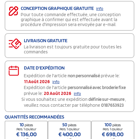
CONCEPTION GRAPHIQUE GRATUITE
info
Pour toute commande effectuée, une conception
graphique à confirmer qui est effectuée avant la
procédure d'impression sera envoyée par e-mail.
LIVRAISON GRATUITE
La livraison est toujours gratuite pour toutes les
commandes
DATE D'EXPÉDITION
Expédition de l'article
non personnalisé
prévue le:
11 Août 2026
info
Expédition de l'article
personnalisé avec broderie fixe
prévue le:
20 Août 2026
info
Si vous souhaitez une expédition
définie sur-mesure
,
veuillez nous contacter par téléphone
0187653923
QUANTITÉS RECOMMANDÉES
10
50
100
pièces
pièces
pièces
Pers. 1 couleur
Pers. 1 couleur
Pers. 1 couleur
€
136,00
€
400,00
€
698,00