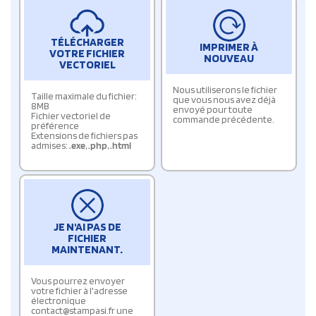
TÉLÉCHARGER
IMPRIMER À
VOTRE FICHIER
NOUVEAU
VECTORIEL
Nous utiliserons le fichier
Taille maximale du fichier:
que vous nous avez déjà
8MB
envoyé pour toute
Fichier vectoriel de
commande précédente.
préférence
Extensions de fichiers pas
admises:
.exe
,
.php
,
.html
JE N'AI PAS DE
FICHIER
MAINTENANT.
Vous pourrez envoyer
votre fichier à l'adresse
électronique
contact@stampasi.fr une