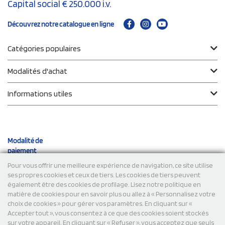
Capital social € 250.000 i.v.
Découvrez notre catalogue en ligne
Catégories populaires
Modalités d'achat
Informations utiles
Modalité de
paiement
Pour vous offrir une meilleure expérience de navigation, ce site utilise
ses propres cookies et ceux de tiers. Les cookies de tiers peuvent
Expéditions
également être des cookies de profilage. Lisez notre politique en
matière de cookies pour en savoir plus ou allez à « Personnalisez votre
choix de cookies » pour gérer vos paramètres. En cliquant sur «
Accepter tout », vous consentez à ce que des cookies soient stockés
sur votre appareil. En cliquant sur « Refuser », vous acceptez que seuls