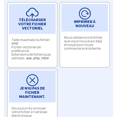
TÉLÉCHARGER
IMPRIMER À
VOTRE FICHIER
NOUVEAU
VECTORIEL
Nous utiliserons le fichier
Taille maximale du fichier:
que vous nous avez déjà
8MB
envoyé pour toute
Fichier vectoriel de
commande précédente.
préférence
Extensions de fichiers pas
admises:
.exe
,
.php
,
.html
JE N'AI PAS DE
FICHIER
MAINTENANT.
Vous pourrez envoyer
votre fichier à l'adresse
électronique