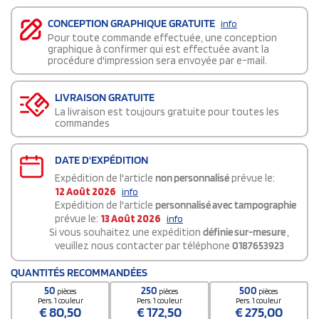
CONCEPTION GRAPHIQUE GRATUITE
info
Pour toute commande effectuée, une conception
graphique à confirmer qui est effectuée avant la
procédure d'impression sera envoyée par e-mail.
LIVRAISON GRATUITE
La livraison est toujours gratuite pour toutes les
commandes
DATE D'EXPÉDITION
Expédition de l'article
non personnalisé
prévue le:
12 Août 2026
info
Expédition de l'article
personnalisé avec tampographie
prévue le:
13 Août 2026
info
Si vous souhaitez une expédition
définie sur-mesure
,
veuillez nous contacter par téléphone
0187653923
QUANTITÉS RECOMMANDÉES
50
250
500
pièces
pièces
pièces
Pers. 1 couleur
Pers. 1 couleur
Pers. 1 couleur
€
80,50
€
172,50
€
275,00