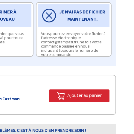
RIMER À
JE N'AI PAS DE FICHIER
UVEAU
MAINTENANT.
ichier que vous
Vous pourrez envoyer votre fichier à
yé pour toute
l'adresse électronique
te.
contact@stampasi.fr une fois votre
commande passée en nous
indiquant toujours le numéro de
votre commande.
Ajouter au panier
en Eastman
LÈMES, C'EST À NOUS D'EN PRENDRE SOIN !