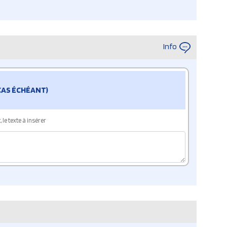
Info
 CAS ÉCHÉANT)
le texte à insérer