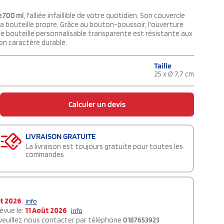
e 700 ml
, l'alliée infaillible de votre quotidien. Son couvercle
la bouteille propre. Grâce au bouton-poussoir, l'ouverture
e bouteille personnalisable transparente est résistante aux
on caractère durable.
Taille
25 x Ø 7,7 cm
Calculer un devis
LIVRAISON GRATUITE
La livraison est toujours gratuite pour toutes les
commandes
t 2026
info
évue le:
11 Août 2026
info
 veuillez nous contacter par téléphone
0187653923