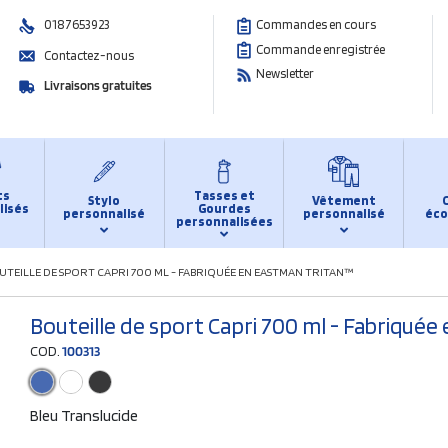
0187653923
Commandes en cours
Commande enregistrée
Contactez-nous
Newsletter
Livraisons gratuites
ts
Tasses et
Stylo
Vêtement
lisés
Gourdes
personnalisé
personnalisé
éco
personnalisées
UTEILLE DE SPORT CAPRI 700 ML - FABRIQUÉE EN EASTMAN TRITAN™
Bouteille de sport Capri 700 ml - Fabriqué
COD.
100313
Bleu Translucide