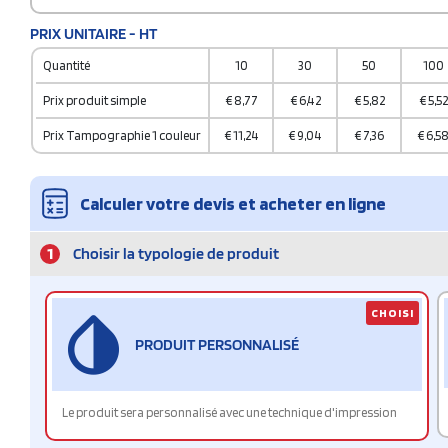
PRIX UNITAIRE - HT
Quantité
10
30
50
100
Prix produit simple
€
8,77
€
6,42
€
5,82
€
5,52
Prix Tampographie 1 couleur
€
11,24
€
9,04
€
7,36
€
6,5
Calculer votre devis et acheter en ligne
1
Choisir la typologie de produit
CHOISI
PRODUIT PERSONNALISÉ
Le produit sera personnalisé avec une technique d'impression