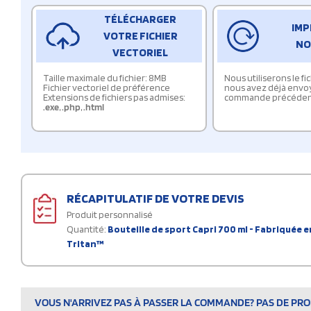
TÉLÉCHARGER
IMP
VOTRE FICHIER
NO
VECTORIEL
Taille maximale du fichier: 8MB
Nous utiliserons le f
Fichier vectoriel de préférence
nous avez déjà envo
Extensions de fichiers pas admises:
commande précéden
.exe
,
.php
,
.html
RÉCAPITULATIF DE VOTRE DEVIS
Produit personnalisé
Quantité:
Bouteille de sport Capri 700 ml - Fabriquée 
Tritan™
VOUS N'ARRIVEZ PAS À PASSER LA COMMANDE? PAS DE PROB