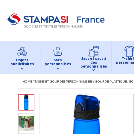
GOODIES ET TEXTILES PERSONNALISÉS
Sacs et sacs à
T-shir
Objets
Sacs
dos
personna
publicitaires
personnalisés
personnalisés
HOME
/
TASSES ET GOURDES PERSONNALISÉES
/
GOURDE PLASTIQUE
/
BO