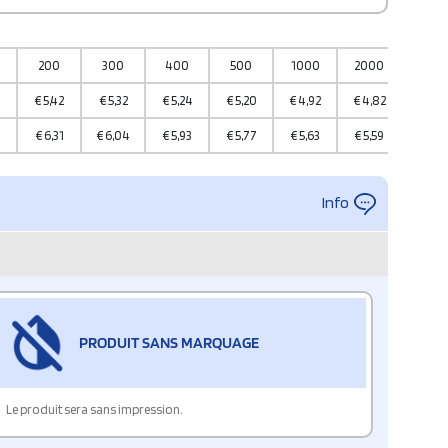
200
300
400
500
1000
2000
5000
€
5,42
€
5,32
€
5,24
€
5,20
€
4,92
€
4,82
€
4,7
8
€
6,31
€
6,04
€
5,93
€
5,77
€
5,63
€
5,59
€
5,52
Info
PRODUIT SANS MARQUAGE
Le produit sera sans impression.