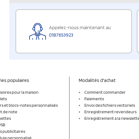
Appelez-nous maintenant au
0187653923
ies populaires
Modalités d'achat
soires pour la maison
Comment commander
lets
Paiements
rs et blocs-notes personnalisés
Envoi des fichiers vectoriels
t de note
Enregistrement revendeurs
uettes
Enregistrement à la newslett
USB
s publicitaires
luie personnalisé