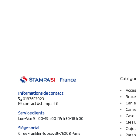
Catégor
Acces
Informations de contact
Brace
0187653923
Cahie
contact@stampasi.fr
Carne
Service clients
Casq
Lun-Ven 9 h 00-13 h 00 | 14 h 30-18 h 00
Clés 
Siège social
Objet
6, rue Franklin Roosevelt-75008 Paris
Parap