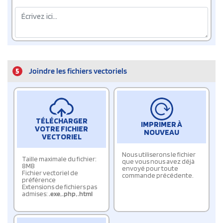
5
Joindre les fichiers vectoriels
TÉLÉCHARGER
IMPRIMER À
VOTRE FICHIER
NOUVEAU
VECTORIEL
Nous utiliserons le fichier
Taille maximale du fichier:
que vous nous avez déjà
8MB
envoyé pour toute
Fichier vectoriel de
commande précédente.
préférence
Extensions de fichiers pas
admises:
.exe
,
.php
,
.html