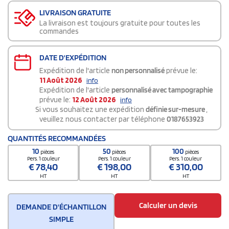
LIVRAISON GRATUITE
La livraison est toujours gratuite pour toutes les
commandes
DATE D'EXPÉDITION
Expédition de l'article
non personnalisé
prévue le:
11 Août 2026
info
Expédition de l'article
personnalisé avec tampographie
prévue le:
12 Août 2026
info
Si vous souhaitez une expédition
définie sur-mesure
,
veuillez nous contacter par téléphone
0187653923
QUANTITÉS RECOMMANDÉES
10
50
100
pièces
pièces
pièces
Pers. 1 couleur
Pers. 1 couleur
Pers. 1 couleur
€
78,40
€
198,00
€
310,00
HT
HT
HT
Calculer un devis
DEMANDE D'ÉCHANTILLON
SIMPLE