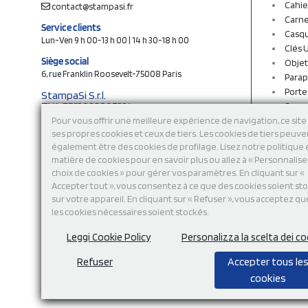
Cahie
contact@stampasi.fr
Carne
Service clients
Casq
Lun-Ven 9 h 00-13 h 00 | 14 h 30-18 h 00
Clés 
Siège social
Objet
6, rue Franklin Roosevelt-75008 Paris
Parap
Porte
StampaSi S.r.l.
TVA FR13922807334
Sac c
N° Rea MI-2110632
Sac e
Pour vous offrir une meilleure expérience de navigation, ce site 
Capital social € 250.000 i.v.
ses propres cookies et ceux de tiers. Les cookies de tiers peuve
Sacs 
également être des cookies de profilage. Lisez notre politique
Sacs 
Découvrez notre catalogue en ligne
matière de cookies pour en savoir plus ou allez à « Personnalis
Stylo
choix de cookies » pour gérer vos paramètres. En cliquant sur «
Sweat
Accepter tout », vous consentez à ce que des cookies soient st
T-shi
sur votre appareil. En cliquant sur « Refuser », vous acceptez qu
Tasse
les cookies nécessaires soient stockés.
Tours
Vêtem
Leggi Cookie Policy
Personalizza la scelta dei co
Refuser
Accepter tous le
cookies
Modalité de
paiement