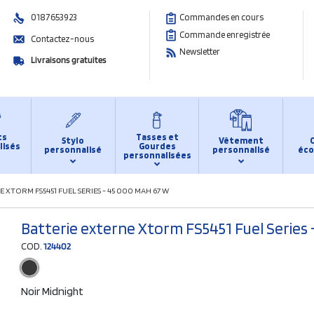
0187653923
Commandes en cours
Commande enregistrée
Contactez-nous
Newsletter
Livraisons gratuites
ts
Tasses et
Stylo
Vêtement
lisés
Gourdes
personnalisé
personnalisé
éco
personnalisées
 XTORM FS5451 FUEL SERIES - 45 000 MAH 67 W
Batterie externe Xtorm FS5451 Fuel Series
COD.
124402
Noir Midnight