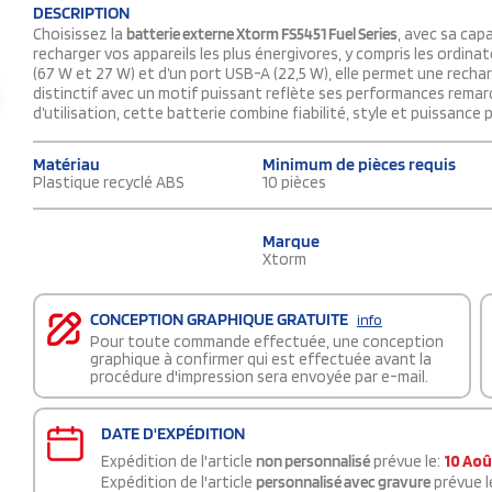
DESCRIPTION
Choisissez la
batterie externe Xtorm FS5451 Fuel Series
, avec sa cap
recharger vos appareils les plus énergivores, y compris les ordin
(67 W et 27 W) et d’un port USB-A (22,5 W), elle permet une recha
distinctif avec un motif puissant reflète ses performances remar
d’utilisation, cette batterie combine fiabilité, style et puissance
Matériau
Minimum de pièces requis
Plastique recyclé ABS
10 pièces
Marque
Xtorm
CONCEPTION GRAPHIQUE GRATUITE
info
Pour toute commande effectuée, une conception
graphique à confirmer qui est effectuée avant la
procédure d'impression sera envoyée par e-mail.
DATE D'EXPÉDITION
Expédition de l'article
non personnalisé
prévue le:
10 Aoû
Expédition de l'article
personnalisé avec gravure
prévue l