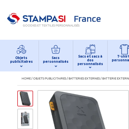
GOODIES ET TEXTILES PERSONNALISÉS
Sacs et sacs à
T-shir
Objets
Sacs
dos
personna
publicitaires
personnalisés
personnalisés
HOME
/
OBJETS PUBLICITAIRES
/
BATTERIES EXTERNES
/
BATTERIE EXTERNE