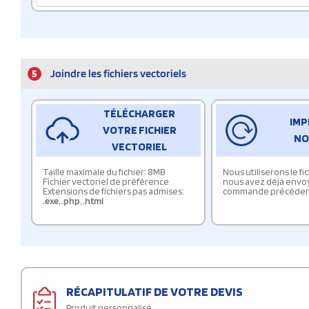
5
Joindre les fichiers vectoriels
TÉLÉCHARGER
IMP
VOTRE FICHIER
NO
VECTORIEL
Taille maximale du fichier: 8MB
Nous utiliserons le f
Fichier vectoriel de préférence
nous avez déjà envo
Extensions de fichiers pas admises:
commande précéden
.exe
,
.php
,
.html
RÉCAPITULATIF DE VOTRE DEVIS
Produit personnalisé