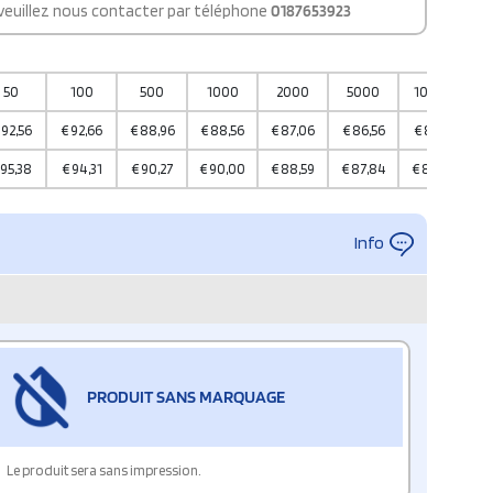
 veuillez nous contacter par téléphone
0187653923
50
100
500
1000
2000
5000
10000
92,56
€
92,66
€
88,96
€
88,56
€
87,06
€
86,56
€
85,31
95,38
€
94,31
€
90,27
€
90,00
€
88,59
€
87,84
€
87,07
Info
PRODUIT SANS MARQUAGE
Le produit sera sans impression.