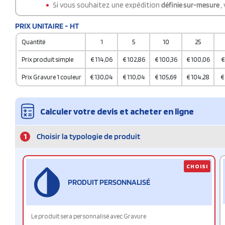
Si vous souhaitez une expédition
définie sur-mesure
,
PRIX UNITAIRE - HT
Quantité
1
5
10
25
Prix produit simple
€
114,06
€
102,86
€
100,36
€
100,06
€
Prix Gravure 1 couleur
€
130,04
€
110,04
€
105,69
€
104,28
€
Calculer votre devis et acheter en ligne
1
Choisir la typologie de produit
CHOISI
PRODUIT PERSONNALISÉ
Le produit sera personnalisé avec Gravure