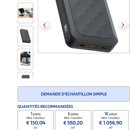
DEMANDE D'ÉCHANTILLON SIMPLE
QUANTITÉS RECOMMANDÉES
1
5
10
pièces
pièces
pièces
Pers. 1 couleur
Pers. 1 couleur
Pers. 1 couleur
€
130,04
€
550,20
€
1.056,90
HT
HT
HT