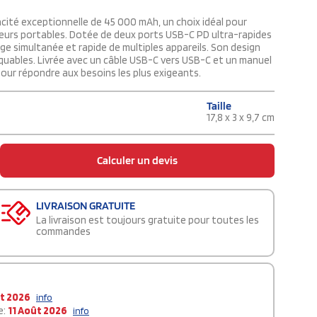
acité exceptionnelle de 45 000 mAh, un choix idéal pour
ateurs portables. Dotée de deux ports USB-C PD ultra-rapides
rge simultanée et rapide de multiples appareils. Son design
quables. Livrée avec un câble USB-C vers USB-C et un manuel
 pour répondre aux besoins les plus exigeants.
Taille
17,8 x 3 x 9,7 cm
Calculer un devis
LIVRAISON GRATUITE
La livraison est toujours gratuite pour toutes les
commandes
t 2026
info
e:
11 Août 2026
info