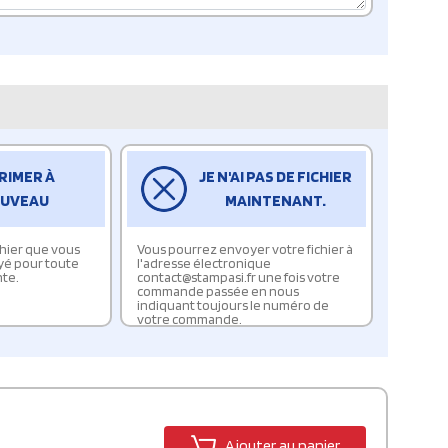
RIMER À
JE N'AI PAS DE FICHIER
UVEAU
MAINTENANT.
ichier que vous
Vous pourrez envoyer votre fichier à
yé pour toute
l'adresse électronique
te.
contact@stampasi.fr une fois votre
commande passée en nous
indiquant toujours le numéro de
votre commande.
Ajouter au panier