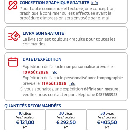
CONCEPTION GRAPHIQUE GRATUITE
info
Pour toute commande effectuée, une conception
graphique à confirmer qui est effectuée avant la
procédure d'impression sera envoyée par e-mail.
LIVRAISON GRATUITE
La livraison est toujours gratuite pour toutes les
commandes
DATE D'EXPÉDITION
Expédition de l'article
non personnalisé
prévue le:
10 Août 2026
info
Expédition de l'article
personnalisé avec tampographie
prévue le:
11 Août 2026
info
Si vous souhaitez une expédition
définie sur-mesure
,
veuillez nous contacter par téléphone
0187653923
QUANTITÉS RECOMMANDÉES
10
30
50
pièces
pièces
pièces
Pers. 1 couleur
Pers. 1 couleur
Pers. 1 couleur
€
121,80
€
292,50
€
405,50
HT
HT
HT