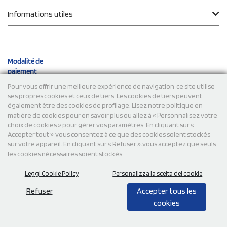
Informations utiles
Modalité de
paiement
Pour vous offrir une meilleure expérience de navigation, ce site utilise
ses propres cookies et ceux de tiers. Les cookies de tiers peuvent
Expéditions
également être des cookies de profilage. Lisez notre politique en
matière de cookies pour en savoir plus ou allez à « Personnalisez votre
choix de cookies » pour gérer vos paramètres. En cliquant sur «
Accepter tout », vous consentez à ce que des cookies soient stockés
sur votre appareil. En cliquant sur « Refuser », vous acceptez que seuls
les cookies nécessaires soient stockés.
Leggi Cookie Policy
Personalizza la scelta dei cookie
© 2026 StampaSi s.r.l. TOUS DROITS RÉSERVÉS - TVA
FR13922807334
Refuser
Accepter tous les
cookies
0,00
Cad.
+ IVA