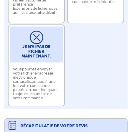
Fichier vectoriel de
commande précédente.
préférence
Extensions de fichiers pas
admises:
.exe
,
.php
,
.html
JE N'AI PAS DE
FICHIER
MAINTENANT.
Vous pourrez envoyer
votre fichier à l'adresse
électronique
contact@stampasi.fr une
fois votre commande
passée en nous indiquant
toujours le numéro de
votre commande.
RÉCAPITULATIF DE VOTRE DEVIS