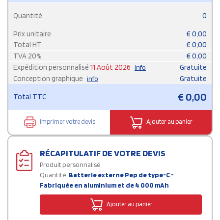
Quantité
0
Prix unitaire
€
0,00
Total HT
€
0,00
TVA
20
%
€
0,00
Expédition personnalisé
11 Août 2026
Gratuite
info
Conception graphique
Gratuite
info
€
0,00
Total TTC
Imprimer votre devis
Ajouter au panier
RÉCAPITULATIF DE VOTRE DEVIS
Produit personnalisé
Quantité:
Batterie externe Pep de type-C -
Fabriquée en aluminium et de 4 000 mAh
Ajouter au panier