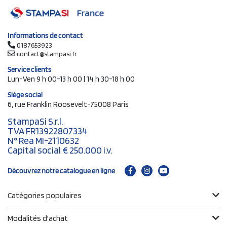
Informations de contact
0187653923
contact@stampasi.fr
Service clients
Lun-Ven 9 h 00-13 h 00 | 14 h 30-18 h 00
Siège social
6, rue Franklin Roosevelt-75008 Paris
StampaSi S.r.l.
TVA FR13922807334
N° Rea MI-2110632
Capital social € 250.000 i.v.
Découvrez notre catalogue en ligne
Catégories populaires
Modalités d'achat