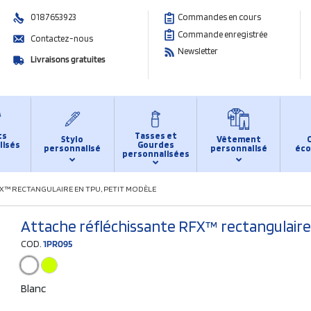
0187653923
Commandes en cours
Commande enregistrée
Contactez-nous
Newsletter
Livraisons gratuites
ts
Tasses et
Stylo
Vêtement
lisés
Gourdes
personnalisé
personnalisé
éco
personnalisées
X™ RECTANGULAIRE EN TPU, PETIT MODÈLE
Attache réfléchissante RFX™ rectangulaire
COD.
1PR095
Blanc