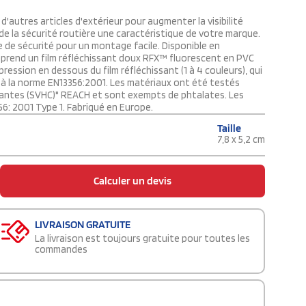
'autres articles d'extérieur pour augmenter la visibilité
s de la sécurité routière une caractéristique de votre marque.
e de sécurité pour un montage facile. Disponible en
omprend un film réfléchissant doux RFX™ fluorescent en PVC
ession en dessous du film réfléchissant (1 à 4 couleurs), qui
 à la norme EN13356:2001. Les matériaux ont été testés
antes (SVHC)" REACH et sont exempts de phtalates. Les
: 2001 Type 1. Fabriqué en Europe.
Taille
7,8 x 5,2 cm
Calculer un devis
LIVRAISON GRATUITE
La livraison est toujours gratuite pour toutes les
commandes