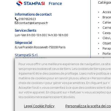
Catégor
Acces
Informations de contact
Brace
0187653923
Cahie
contact@stampasi.fr
Carne
Service clients
Casq
Lun-Ven 9 h 00-13 h 00 | 14 h 30-18 h 00
Clés 
Siège social
Objet
6, rue Franklin Roosevelt-75008 Paris
Parap
Porte
StampaSi S.r.l.
TVA FR13922807334
Sac c
N° Rea MI-2110632
Sac e
Pour vous offrir une meilleure expérience de navigation, ce site 
Capital social € 250.000 i.v.
ses propres cookies et ceux de tiers. Les cookies de tiers peuve
Sacs 
également être des cookies de profilage. Lisez notre politique
Sacs 
Découvrez notre catalogue en ligne
matière de cookies pour en savoir plus ou allez à « Personnalis
Stylo
choix de cookies » pour gérer vos paramètres. En cliquant sur «
Sweat
Accepter tout », vous consentez à ce que des cookies soient st
T-shi
sur votre appareil. En cliquant sur « Refuser », vous acceptez qu
Tasse
les cookies nécessaires soient stockés.
Tours
Vêtem
Leggi Cookie Policy
Personalizza la scelta dei co