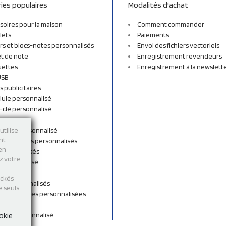
ies populaires
Modalités d'achat
soires pour la maison
Comment commander
lets
Paiements
rs et blocs-notes personnalisés
Envoi des fichiers vectoriels
t de note
Enregistrement revendeurs
uettes
Enregistrement à la newslett
USB
s publicitaires
luie personnalisé
-clé personnalisé
ordon
n tissu personnalisé
utilise
nt
et sacs à dos personnalisés
 en
personnalisés
ez votre
 personnalisé
shirts
ockés
rts personnalisés
e seuls
s et Gourdes personnalisées
 de cou
ent personnalisé
okie