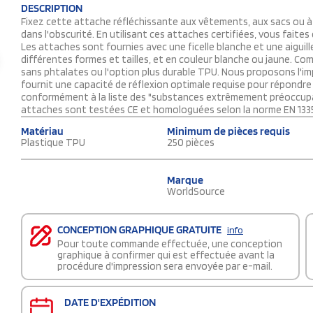
DESCRIPTION
Fixez cette attache réfléchissante aux vêtements, aux sacs ou à d
dans l'obscurité. En utilisant ces attaches certifiées, vous faite
Les attaches sont fournies avec une ficelle blanche et une aiguill
différentes formes et tailles, et en couleur blanche ou jaune. C
sans phtalates ou l'option plus durable TPU. Nous proposons l'impr
fournit une capacité de réflexion optimale requise pour répondre
conformément à la liste des "substances extrêmement préoccup
attaches sont testées CE et homologuées selon la norme EN 13356
Matériau
Minimum de pièces requis
Plastique TPU
250 pièces
Marque
WorldSource
CONCEPTION GRAPHIQUE GRATUITE
info
Pour toute commande effectuée, une conception
graphique à confirmer qui est effectuée avant la
procédure d'impression sera envoyée par e-mail.
DATE D'EXPÉDITION