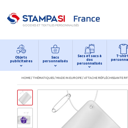
GOODIES ET TEXTILES PERSONNALISÉS
Sacs et sacs à
T-shir
Objets
Sacs
dos
personna
publicitaires
personnalisés
personnalisés
HOME
/
THÉMATIQUES
/
MADE IN EUROPE
/
ATTACHE RÉFLÉCHISSANTE RF