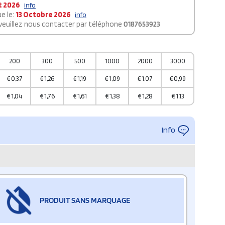
t 2026
info
e le:
13 Octobre 2026
info
 veuillez nous contacter par téléphone
0187653923
200
300
500
1000
2000
3000
€
0,37
€
1,26
€
1,19
€
1,09
€
1,07
€
0,99
€
1,04
€
1,76
€
1,61
€
1,38
€
1,28
€
1,13
Info
PRODUIT SANS MARQUAGE