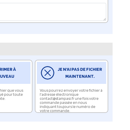
RIMER À
JE N'AI PAS DE FICHIER
UVEAU
MAINTENANT.
ichier que vous
Vous pourrez envoyer votre fichier à
yé pour toute
l'adresse électronique
te.
contact@stampasi.fr une fois votre
commande passée en nous
indiquant toujours le numéro de
votre commande.