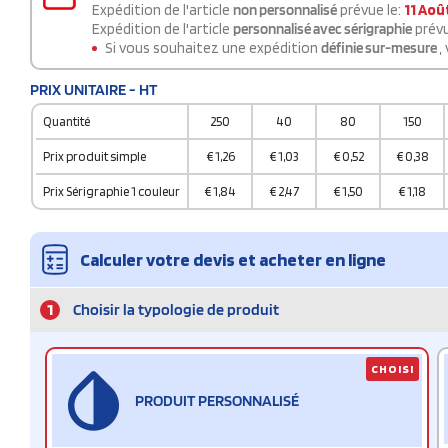
Expédition de l'article
non personnalisé
prévue le:
11 Aoû
Expédition de l'article
personnalisé avec sérigraphie
prévu
Si vous souhaitez une expédition
définie sur-mesure
,
PRIX UNITAIRE - HT
Quantité
250
40
80
150
Prix produit simple
€
1,26
€
1,03
€
0,52
€
0,38
Prix Sérigraphie 1 couleur
€
1,84
€
2,47
€
1,50
€
1,18
Calculer votre devis et acheter en ligne
1
Choisir la typologie de produit
CHOISI
PRODUIT PERSONNALISÉ