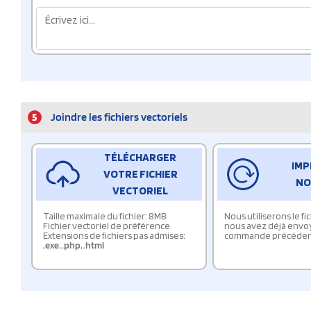
5
Joindre les fichiers vectoriels
TÉLÉCHARGER
IMP
VOTRE FICHIER
NO
VECTORIEL
Taille maximale du fichier: 8MB
Nous utiliserons le f
Fichier vectoriel de préférence
nous avez déjà envo
Extensions de fichiers pas admises:
commande précéden
.exe
,
.php
,
.html