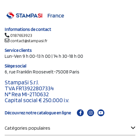
Informations de contact
0187653923
contact@stampasi.fr
Service clients
Lun-Ven 9 h 00-13 h 00 | 14 h 30-18 h 00
Siège social
6, rue Franklin Roosevelt-75008 Paris
StampaSi S.r.l.
TVA FR13922807334
N° Rea MI-2110632
Capital social € 250.000 i.v.
Découvrez notre catalogue en ligne
Catégories populaires