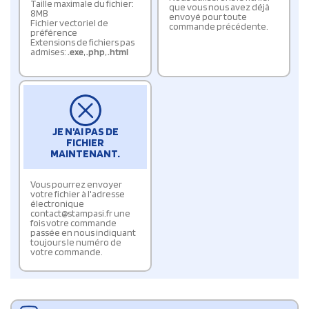
Taille maximale du fichier:
que vous nous avez déjà
8MB
envoyé pour toute
Fichier vectoriel de
commande précédente.
préférence
Extensions de fichiers pas
admises:
.exe
,
.php
,
.html
JE N'AI PAS DE
FICHIER
MAINTENANT.
Vous pourrez envoyer
votre fichier à l'adresse
électronique
contact@stampasi.fr une
fois votre commande
passée en nous indiquant
toujours le numéro de
votre commande.