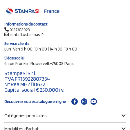
Informations de contact
0187653923
contact@stampasi.fr
Service clients
Lun-Ven 9 h 00-13 h 00 | 14 h 30-18 h 00
Siège social
6, rue Franklin Roosevelt-75008 Paris
StampaSi S.r.l.
TVA FR13922807334
N° Rea MI-2110632
Capital social € 250.000 i.v.
Découvrez notre catalogue en ligne
Catégories populaires
Modalités d'achat