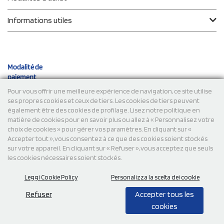
Informations utiles
Modalité de
paiement
Pour vous offrir une meilleure expérience de navigation, ce site utilise
ses propres cookies et ceux de tiers. Les cookies de tiers peuvent
Expéditions
également être des cookies de profilage. Lisez notre politique en
matière de cookies pour en savoir plus ou allez à « Personnalisez votre
choix de cookies » pour gérer vos paramètres. En cliquant sur «
Accepter tout », vous consentez à ce que des cookies soient stockés
sur votre appareil. En cliquant sur « Refuser », vous acceptez que seuls
les cookies nécessaires soient stockés.
Leggi Cookie Policy
Personalizza la scelta dei cookie
© 2026 StampaSi s.r.l. TOUS DROITS RÉSERVÉS - TVA
FR13922807334
Refuser
Accepter tous les
cookies
0,00
Cad.
+ IVA