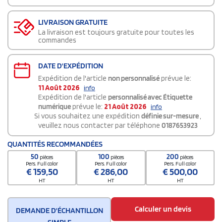
LIVRAISON GRATUITE
La livraison est toujours gratuite pour toutes les
commandes
DATE D'EXPÉDITION
Expédition de l'article
non personnalisé
prévue le:
11 Août 2026
info
Expédition de l'article
personnalisé avec Étiquette
numérique
prévue le:
21 Août 2026
info
Si vous souhaitez une expédition
définie sur-mesure
,
veuillez nous contacter par téléphone
0187653923
QUANTITÉS RECOMMANDÉES
50
100
200
pièces
pièces
pièces
Pers. Full color
Pers. Full color
Pers. Full color
€
159,50
€
286,00
€
500,00
HT
HT
HT
Calculer un devis
DEMANDE D'ÉCHANTILLON