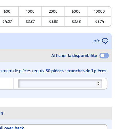
500
1000
2000
5000
10000
€
4,07
€
3,87
€
3,83
€
3,78
€
3,74
Info
Afficher la disponibilité
nimum de pièces requis:
50 pièces - tranches de 1 pièces
on
all over, back