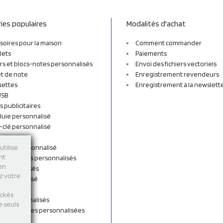
ies populaires
Modalités d'achat
soires pour la maison
Comment commander
lets
Paiements
rs et blocs-notes personnalisés
Envoi des fichiers vectoriels
t de note
Enregistrement revendeurs
uettes
Enregistrement à la newslett
USB
s publicitaires
luie personnalisé
-clé personnalisé
ordon
n tissu personnalisé
utilise
nt
et sacs à dos personnalisés
 en
personnalisés
ez votre
 personnalisé
shirts
ockés
rts personnalisés
e seuls
s et Gourdes personnalisées
 de cou