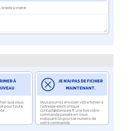
le texte à insérer
RIMER À
JE N'AI PAS DE FICHIER
UVEAU
MAINTENANT.
ichier que vous
Vous pourrez envoyer votre fichier à
yé pour toute
l'adresse électronique
te.
contact@stampasi.fr une fois votre
commande passée en nous
indiquant toujours le numéro de
votre commande.