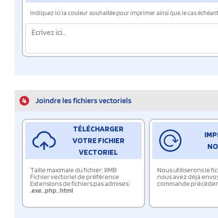
Indiquez ici la couleur souhaitée pour imprimer ainsi que, le cas échéant, 
4
Joindre les fichiers vectoriels
TÉLÉCHARGER
IMP
VOTRE FICHIER
NO
VECTORIEL
Taille maximale du fichier: 8MB
Nous utiliserons le f
Fichier vectoriel de préférence
nous avez déjà envo
Extensions de fichiers pas admises:
commande précéden
.exe
,
.php
,
.html