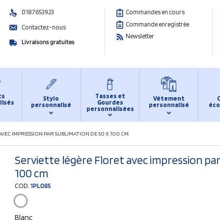
0187653923
Commandes en cours
Commande enregistrée
Contactez-nous
Newsletter
Livraisons gratuites
ts
Tasses et
Stylo
Vêtement
lisés
Gourdes
personnalisé
personnalisé
éco
personnalisées
VEC IMPRESSION PAR SUBLIMATION DE 50 X 100 CM
Serviette légère Floret avec impression par
100 cm
COD.
1PL085
Blanc