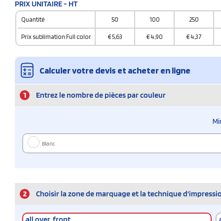
PRIX UNITAIRE - HT
Quantité
50
100
250
Prix sublimation Full color
€
5,63
€
4,90
€
4,37
Calculer votre devis et acheter en ligne
1
Entrez le nombre de pièces par couleur
Mi
Blanc
2
Choisir la zone de marquage et la technique d'impressi
all over, front