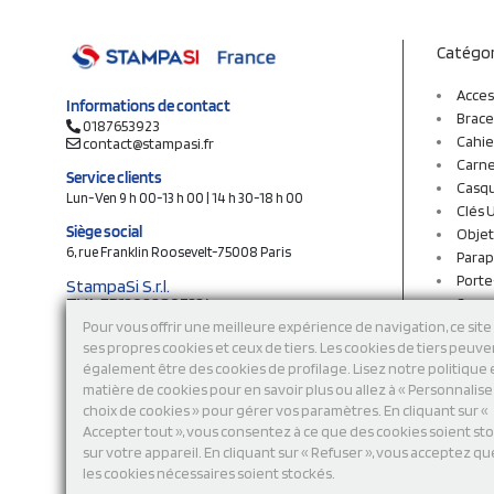
Catégor
Acces
Informations de contact
Brace
0187653923
Cahie
contact@stampasi.fr
Carne
Service clients
Casq
Lun-Ven 9 h 00-13 h 00 | 14 h 30-18 h 00
Clés 
Siège social
Objet
6, rue Franklin Roosevelt-75008 Paris
Parap
Porte
StampaSi S.r.l.
TVA FR13922807334
Sac c
N° Rea MI-2110632
Sac e
Pour vous offrir une meilleure expérience de navigation, ce site 
Capital social € 250.000 i.v.
ses propres cookies et ceux de tiers. Les cookies de tiers peuve
Sacs 
également être des cookies de profilage. Lisez notre politique
Sacs 
Découvrez notre catalogue en ligne
matière de cookies pour en savoir plus ou allez à « Personnalis
Stylo
choix de cookies » pour gérer vos paramètres. En cliquant sur «
Sweat
Accepter tout », vous consentez à ce que des cookies soient st
T-shi
sur votre appareil. En cliquant sur « Refuser », vous acceptez qu
Tasse
les cookies nécessaires soient stockés.
Tours