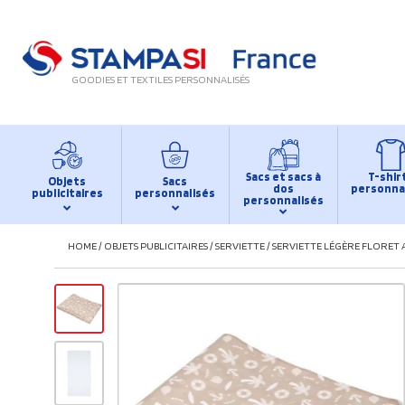
GOODIES ET TEXTILES PERSONNALISÉS
Sacs et sacs à
T-shir
Objets
Sacs
dos
personna
publicitaires
personnalisés
personnalisés
HOME
/
OBJETS PUBLICITAIRES
/
SERVIETTE
/
SERVIETTE LÉGÈRE FLORET A