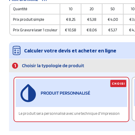
Quantité
10
20
50
10
Prix produit simple
€
8,25
€
5,38
€
4,00
€
3
Prix Gravure laser 1 couleur
€
10,58
€
8,06
€
5,37
€
4
Calculer votre devis et acheter en ligne
1
Choisir la typologie de produit
CHOISI
PRODUIT PERSONNALISÉ
Le produit sera personnalisé avec une technique d'impression