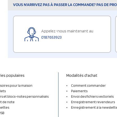
VOUS N'ARRIVEZ PAS À PASSER LA COMMANDE? PAS DE PROB
Appelez-nous maintenant au
0187653923
ies populaires
Modalités d'achat
soires pour la maison
Comment commander
lets
Paiements
rs et blocs-notes personnalisés
Envoi des fichiers vectoriels
t de note
Enregistrement revendeurs
uettes
Enregistrement à la newslett
USB