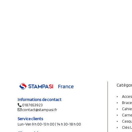
Catégor
Acces
Informations de contact
Brace
0187653923
Cahie
contact@stampasi.fr
Carne
Service clients
Casq
Lun-Ven 9 h 00-13 h 00 | 14 h 30-18 h 00
Clés 