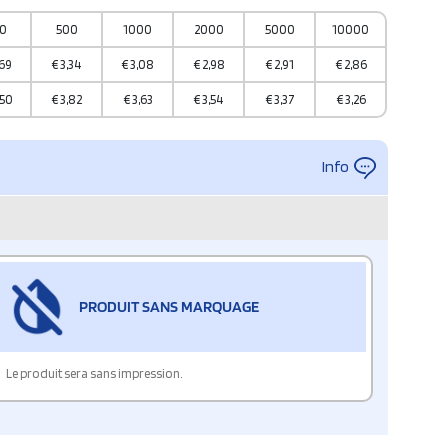
0
500
1000
2000
5000
10000
,69
€
3,34
€
3,08
€
2,98
€
2,91
€
2,86
,50
€
3,82
€
3,63
€
3,54
€
3,37
€
3,26
Info
PRODUIT SANS MARQUAGE
Le produit sera sans impression.