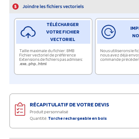
5
Joindre les fichiers vectoriels
TÉLÉCHARGER
IMP
VOTRE FICHIER
NO
VECTORIEL
Taille maximale du fichier: 8MB
Nous utiliserons le f
Fichier vectoriel de préférence
nous avez déjà envo
Extensions de fichiers pas admises:
commande précéden
.exe
,
.php
,
.html
RÉCAPITULATIF DE VOTRE DEVIS
Produit personnalisé
Quantité:
Torche rechargeable en bois