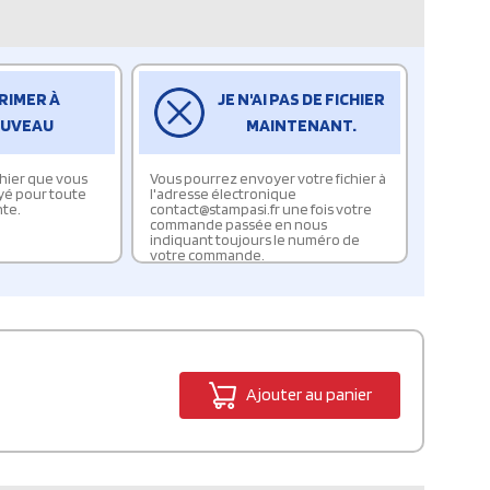
RIMER À
JE N'AI PAS DE FICHIER
UVEAU
MAINTENANT.
ichier que vous
Vous pourrez envoyer votre fichier à
yé pour toute
l'adresse électronique
te.
contact@stampasi.fr une fois votre
commande passée en nous
indiquant toujours le numéro de
votre commande.
Ajouter au panier