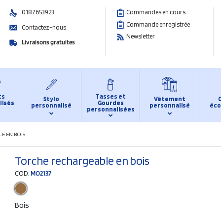
0187653923
Commandes en cours
Commande enregistrée
Contactez-nous
Newsletter
Livraisons gratuites
ts
Tasses et
Stylo
Vêtement
lisés
Gourdes
personnalisé
personnalisé
éco
personnalisées
E EN BOIS
Torche rechargeable en bois
COD.
MO2137
Bois