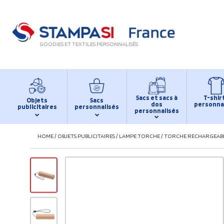
GOODIES ET TEXTILES PERSONNALISÉS
Sacs et sacs à
T-shir
Objets
Sacs
dos
personna
publicitaires
personnalisés
personnalisés
HOME
/
OBJETS PUBLICITAIRES
/
LAMPE TORCHE
/
TORCHE RECHARGEABL