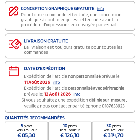
CONCEPTION GRAPHIQUE GRATUITE
info
Pour toute commande effectuée, une conception
graphique à confirmer qui est effectuée avant la
procédure d'impression sera envoyée par e-mail.
LIVRAISON GRATUITE
La livraison est toujours gratuite pour toutes les
commandes
DATE D'EXPÉDITION
Expédition de l'article
non personnalisé
prévue le:
11 Août 2026
info
Expédition de l'article
personnalisé avec sérigraphie
prévue le:
12 Août 2026
info
Si vous souhaitez une expédition
définie sur-mesure
,
veuillez nous contacter par téléphone
0187653923
QUANTITÉS RECOMMANDÉES
5
10
30
pièces
pièces
pièces
Pers. 1 couleur
Pers. 1 couleur
Pers. 1 couleur
€
85,30
€
126,10
€
314,70