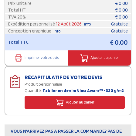
Prix unitaire
€
0,00
Total HT
€
0,00
TVA
20
%
€
0,00
Expédition personnalisé
12 Août 2026
Gratuite
info
Conception graphique
Gratuite
info
€
0,00
Total TTC
Imprimer votre devis
Ajouter au panier
RÉCAPITULATIF DE VOTRE DEVIS
Produit personnalisé
Quantité:
Tablier en denim Nima Aware™ - 320 g/m2
Ajouter au panier
VOUS N'ARRIVEZ PAS À PASSER LA COMMANDE? PAS DE