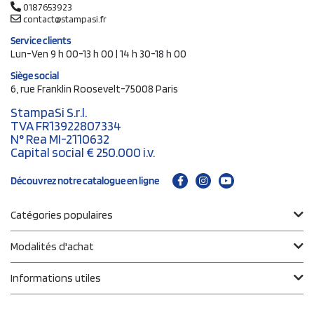
0187653923
contact@stampasi.fr
Service clients
Lun-Ven 9 h 00-13 h 00 | 14 h 30-18 h 00
Siège social
6, rue Franklin Roosevelt-75008 Paris
StampaSi S.r.l.
TVA FR13922807334
N° Rea MI-2110632
Capital social € 250.000 i.v.
Découvrez notre catalogue en ligne
Catégories populaires
Modalités d'achat
Informations utiles