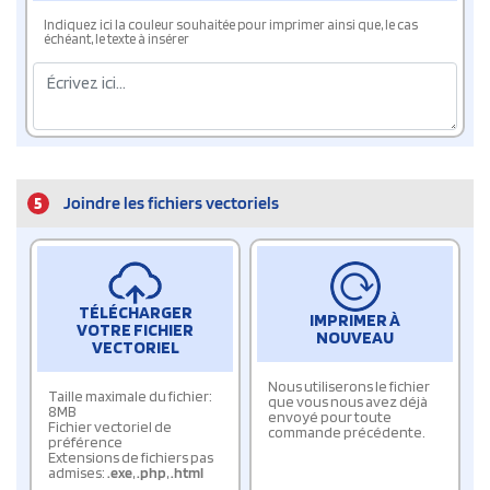
Indiquez ici la couleur souhaitée pour imprimer ainsi que, le cas
échéant, le texte à insérer
5
Joindre les fichiers vectoriels
TÉLÉCHARGER
IMPRIMER À
VOTRE FICHIER
NOUVEAU
VECTORIEL
Nous utiliserons le fichier
Taille maximale du fichier:
que vous nous avez déjà
8MB
envoyé pour toute
Fichier vectoriel de
commande précédente.
préférence
Extensions de fichiers pas
admises:
.exe
,
.php
,
.html