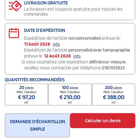
LIVRAISON GRATUITE
La livraison est toujours gratuite pour toutes les
commandes
DATE D'EXPÉDITION
Expédition de l'article
non personnalisé
prévue le:
11 Août 2026
info
Expédition de l'article
personnalisé avec tampographie
prévue le:
12 Août 2026
info
Si vous souhaitez une expédition
définie sur-mesure
,
veuillez nous contacter par téléphone
0187653923
QUANTITÉS RECOMMANDÉES
20
100
200
pièces
pièces
pièces
Pers. 1 couleur
Pers. 1 couleur
Pers. 1 couleur
€
97,20
€
210,00
€
388,00
HT
HT
HT
Calculer un devis
DEMANDE D'ÉCHANTILLON
SIMPLE