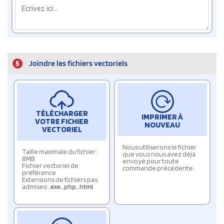
5
Joindre les fichiers vectoriels
TÉLÉCHARGER
IMPRIMER À
VOTRE FICHIER
NOUVEAU
VECTORIEL
Nous utiliserons le fichier
Taille maximale du fichier:
que vous nous avez déjà
8MB
envoyé pour toute
Fichier vectoriel de
commande précédente.
préférence
Extensions de fichiers pas
admises:
.exe
,
.php
,
.html