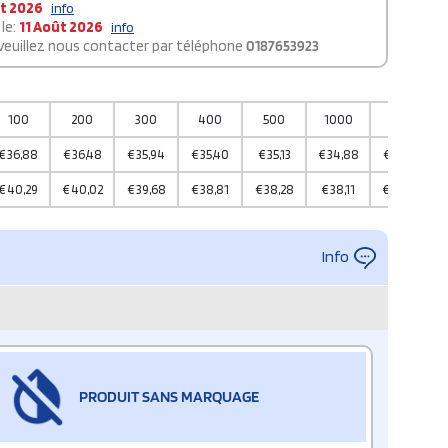
t 2026
info
le:
11 Août 2026
info
 veuillez nous contacter par téléphone
0187653923
100
200
300
400
500
1000
2000
€
36,88
€
36,48
€
35,94
€
35,40
€
35,13
€
34,88
€
34,28
€
40,29
€
40,02
€
39,68
€
38,81
€
38,28
€
38,11
€
38,06
Info
PRODUIT SANS MARQUAGE