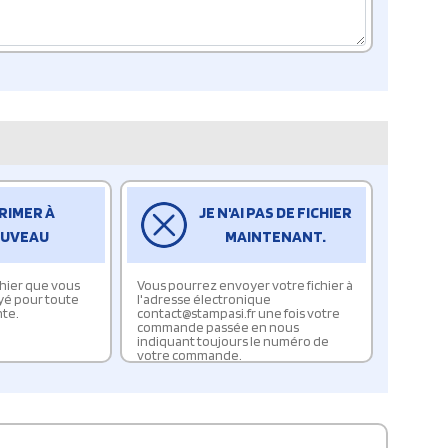
RIMER À
JE N'AI PAS DE FICHIER
UVEAU
MAINTENANT.
ichier que vous
Vous pourrez envoyer votre fichier à
yé pour toute
l'adresse électronique
te.
contact@stampasi.fr une fois votre
commande passée en nous
indiquant toujours le numéro de
votre commande.