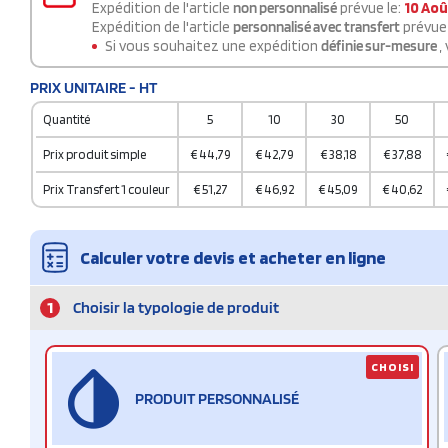
Expédition de l'article
non personnalisé
prévue le:
10 Aoû
Expédition de l'article
personnalisé avec transfert
prévue 
Si vous souhaitez une expédition
définie sur-mesure
,
PRIX UNITAIRE - HT
Quantité
5
10
30
50
Prix produit simple
€
44,79
€
42,79
€
38,18
€
37,88
Prix Transfert 1 couleur
€
51,27
€
46,92
€
45,09
€
40,62
Calculer votre devis et acheter en ligne
1
Choisir la typologie de produit
CHOISI
PRODUIT PERSONNALISÉ