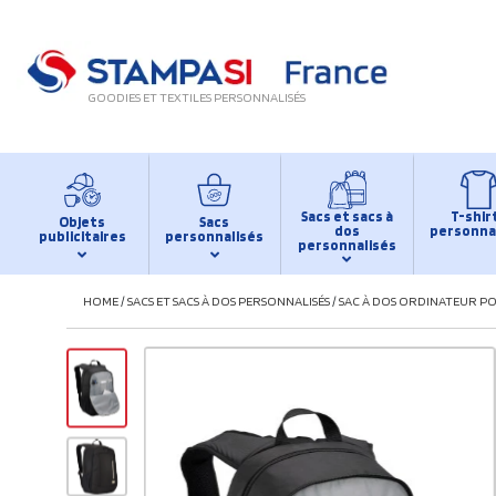
GOODIES ET TEXTILES PERSONNALISÉS
Sacs et sacs à
T-shir
Objets
Sacs
dos
personna
publicitaires
personnalisés
personnalisés
HOME
/
SACS ET SACS À DOS PERSONNALISÉS
/
SAC À DOS ORDINATEUR P