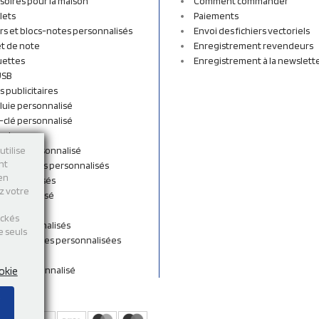
soires pour la maison
Comment commander
lets
Paiements
rs et blocs-notes personnalisés
Envoi des fichiers vectoriels
t de note
Enregistrement revendeurs
uettes
Enregistrement à la newslett
USB
s publicitaires
luie personnalisé
-clé personnalisé
ordon
n tissu personnalisé
utilise
nt
et sacs à dos personnalisés
 en
personnalisés
ez votre
 personnalisé
shirts
ockés
rts personnalisés
e seuls
s et Gourdes personnalisées
 de cou
ent personnalisé
okie
s