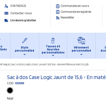
0187653923
Commandes en cours
Commande enregistrée
Contactez-nous
Newsletter
Livraisons gratuites
ts
Tasses et
Stylo
Vêtement
lisés
Gourdes
personnalisé
personnalisé
éco
personnalisées
ORTABLE
/
SAC À DOS CASE LOGIC JAUNT DE 15,6 - EN MATÉRIAUX RECYCLÉS
Sac à dos Case Logic Jaunt de 15,6 - En maté
COD.
120689
Noir