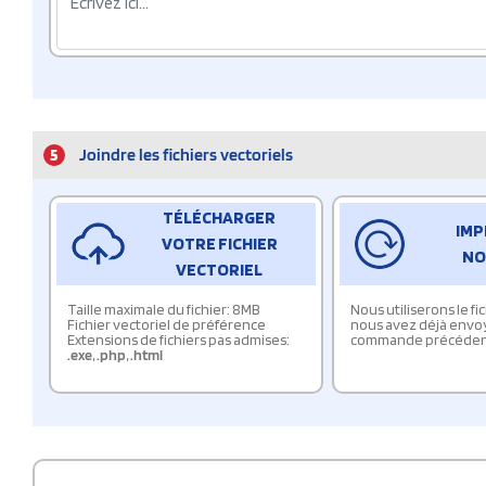
5
Joindre les fichiers vectoriels
TÉLÉCHARGER
IMP
VOTRE FICHIER
NO
VECTORIEL
Taille maximale du fichier: 8MB
Nous utiliserons le f
Fichier vectoriel de préférence
nous avez déjà envo
Extensions de fichiers pas admises:
commande précéden
.exe
,
.php
,
.html