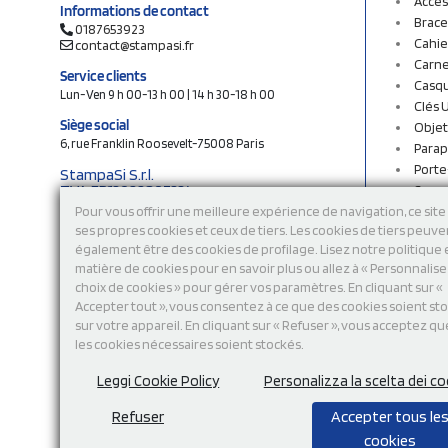
Acces
Informations de contact
Brace
0187653923
Cahie
contact@stampasi.fr
Carne
Service clients
Casq
Lun-Ven 9 h 00-13 h 00 | 14 h 30-18 h 00
Clés 
Siège social
Objet
6, rue Franklin Roosevelt-75008 Paris
Parap
Porte
StampaSi S.r.l.
TVA FR13922807334
Sac c
N° Rea MI-2110632
Sac e
Pour vous offrir une meilleure expérience de navigation, ce site 
Capital social € 250.000 i.v.
ses propres cookies et ceux de tiers. Les cookies de tiers peuve
Sacs 
également être des cookies de profilage. Lisez notre politique
Sacs 
Découvrez notre catalogue en ligne
matière de cookies pour en savoir plus ou allez à « Personnalis
Stylo
choix de cookies » pour gérer vos paramètres. En cliquant sur «
Sweat
Accepter tout », vous consentez à ce que des cookies soient st
T-shi
sur votre appareil. En cliquant sur « Refuser », vous acceptez qu
Tasse
les cookies nécessaires soient stockés.
Tours
Vêtem
Leggi Cookie Policy
Personalizza la scelta dei co
Refuser
Accepter tous le
cookies