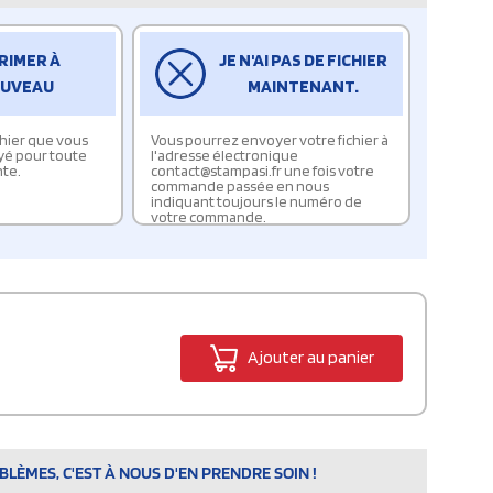
RIMER À
JE N'AI PAS DE FICHIER
UVEAU
MAINTENANT.
ichier que vous
Vous pourrez envoyer votre fichier à
yé pour toute
l'adresse électronique
te.
contact@stampasi.fr une fois votre
commande passée en nous
indiquant toujours le numéro de
votre commande.
Ajouter au panier
LÈMES, C'EST À NOUS D'EN PRENDRE SOIN !