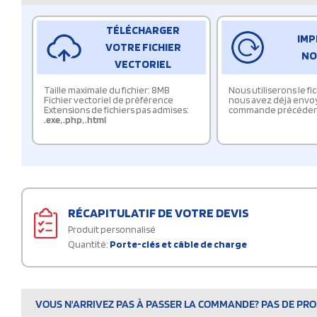
TÉLÉCHARGER
IMP
VOTRE FICHIER
NO
VECTORIEL
Taille maximale du fichier: 8MB
Nous utiliserons le f
Fichier vectoriel de préférence
nous avez déjà envo
Extensions de fichiers pas admises:
commande précéden
.exe
,
.php
,
.html
RÉCAPITULATIF DE VOTRE DEVIS
Produit personnalisé
Quantité:
Porte-clés et câble de charge
VOUS N'ARRIVEZ PAS À PASSER LA COMMANDE? PAS DE PROB