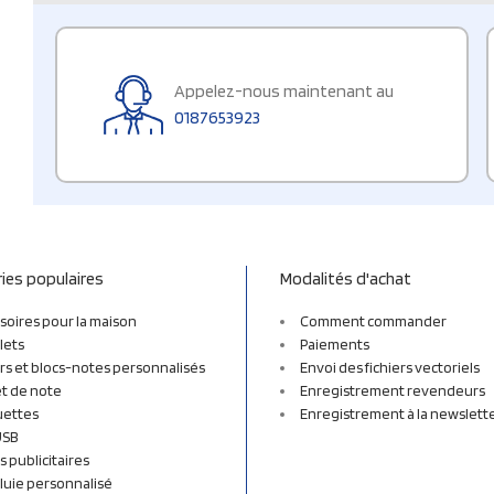
Appelez-nous maintenant au
0187653923
ies populaires
Modalités d'achat
soires pour la maison
Comment commander
lets
Paiements
rs et blocs-notes personnalisés
Envoi des fichiers vectoriels
t de note
Enregistrement revendeurs
uettes
Enregistrement à la newslett
USB
s publicitaires
luie personnalisé