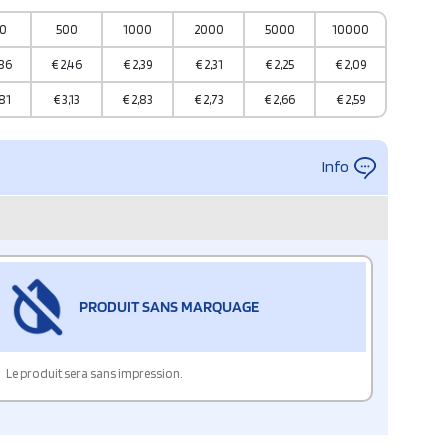
0
500
1000
2000
5000
10000
,86
€
2,46
€
2,39
€
2,31
€
2,25
€
2,09
,81
€
3,13
€
2,83
€
2,73
€
2,66
€
2,59
Info
PRODUIT SANS MARQUAGE
Le produit sera sans impression.