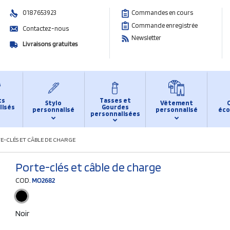
0187653923
Commandes en cours
Commande enregistrée
Contactez-nous
Newsletter
Livraisons gratuites
ts
Tasses et
Stylo
Vêtement
lisés
Gourdes
personnalisé
personnalisé
éco
personnalisées
E-CLÉS ET CÂBLE DE CHARGE
Porte-clés et câble de charge
COD.
MO2682
Noir