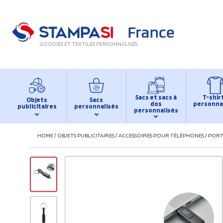
GOODIES ET TEXTILES PERSONNALISÉS
Sacs et sacs à
T-shir
Objets
Sacs
dos
personna
publicitaires
personnalisés
personnalisés
HOME
/
OBJETS PUBLICITAIRES
/
ACCESSOIRES POUR TÉLÉPHONES
/
PORT