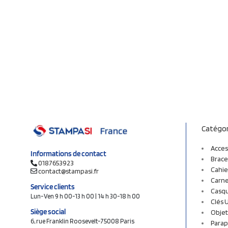
Catégor
Acces
Informations de contact
Brace
0187653923
Cahie
contact@stampasi.fr
Carne
Service clients
Casq
Lun-Ven 9 h 00-13 h 00 | 14 h 30-18 h 00
Clés 
Siège social
Objet
6, rue Franklin Roosevelt-75008 Paris
Parap