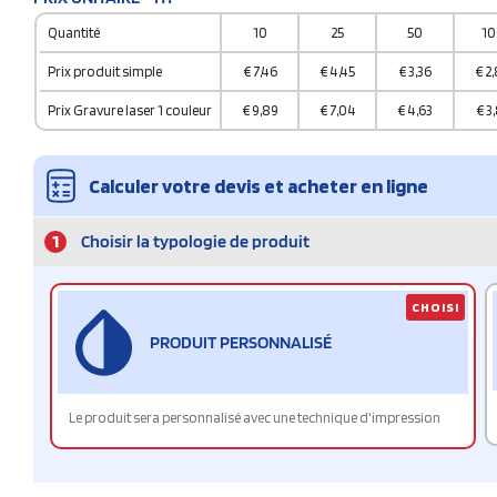
Quantité
10
25
50
10
Prix produit simple
€
7,46
€
4,45
€
3,36
€
2
Prix Gravure laser 1 couleur
€
9,89
€
7,04
€
4,63
€
3
Calculer votre devis et acheter en ligne
1
Choisir la typologie de produit
CHOISI
PRODUIT PERSONNALISÉ
Le produit sera personnalisé avec une technique d'impression