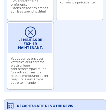
Fichier vectoriel de
commande précédente.
préférence
Extensions de fichiers pas
admises:
.exe
,
.php
,
.html
JE N'AI PAS DE
FICHIER
MAINTENANT.
Vous pourrez envoyer
votre fichier à l'adresse
électronique
contact@stampasi.fr une
fois votre commande
passée en nous indiquant
toujours le numéro de
votre commande.
RÉCAPITULATIF DE VOTRE DEVIS