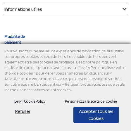
Informations utiles
Modalité de
paiement
Pour vous offrir une meilleure expérience de navigation, ce site utilise
ses propres cookies et ceux de tiers. Les cookies de tiers peuvent
Expéditions
également être des cookies de profilage. Lisez notre politique en
matière de cookies pour en savoir plus ou allez à « Personnalisez votre
choix de cookies » pour gérer vos paramètres. En cliquant sur «
Accepter tout », vous consentez à ce que des cookies soient stockés
sur votre appareil. En cliquant sur « Refuser », vous acceptez que seuls
les cookies nécessaires soient stockés.
Leggi Cookie Policy
Personalizza la scelta dei cookie
© 2026 StampaSi s.r.l. TOUS DROITS RÉSERVÉS - TVA
FR13922807334
Refuser
Accepter tous les
cookies
0,00
Cad.
+ IVA