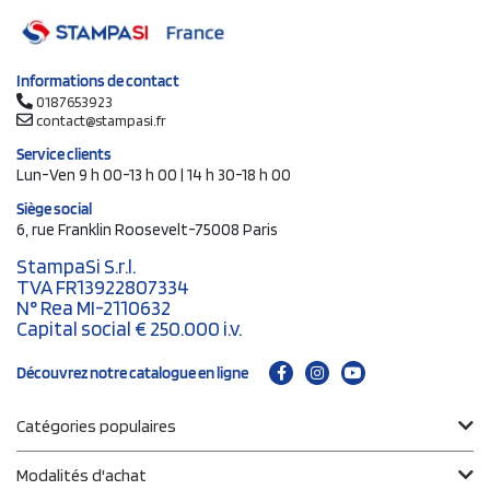
Informations de contact
0187653923
contact@stampasi.fr
Service clients
Lun-Ven 9 h 00-13 h 00 | 14 h 30-18 h 00
Siège social
6, rue Franklin Roosevelt-75008 Paris
StampaSi S.r.l.
TVA FR13922807334
N° Rea MI-2110632
Capital social € 250.000 i.v.
Découvrez notre catalogue en ligne
Catégories populaires
Modalités d'achat