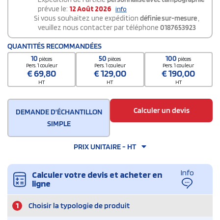
prévue le:
12 Août 2026
info
Si vous souhaitez une expédition
définie sur-mesure
,
veuillez nous contacter par téléphone
0187653923
QUANTITÉS RECOMMANDÉES
10
50
100
pièces
pièces
pièces
Pers. 1 couleur
Pers. 1 couleur
Pers. 1 couleur
€
69,80
€
129,00
€
190,00
HT
HT
HT
Calculer un devis
DEMANDE D'ÉCHANTILLON
SIMPLE
PRIX UNITAIRE - HT
Info
Calculer votre devis et acheter en
ligne
1
Choisir la typologie de produit