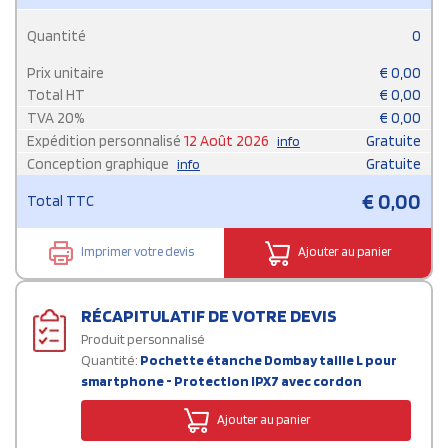
Quantité
0
Prix unitaire
€
0,00
Total HT
€
0,00
TVA
20
%
€
0,00
Expédition personnalisé
12 Août 2026
Gratuite
info
Conception graphique
Gratuite
info
€
0,00
Total TTC
Imprimer votre devis
Ajouter au panier
RÉCAPITULATIF DE VOTRE DEVIS
Produit personnalisé
Quantité:
Pochette étanche Dombay taille L pour
smartphone - Protection IPX7 avec cordon
Ajouter au panier