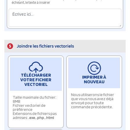
échéant, le texte à insérer
5
Joindre les fichiers vectoriels
TÉLÉCHARGER
IMPRIMER À
VOTRE FICHIER
NOUVEAU
VECTORIEL
Nous utiliserons le fichier
Taille maximale du fichier:
que vous nous avez déjà
8MB
envoyé pour toute
Fichier vectoriel de
commande précédente.
préférence
Extensions de fichiers pas
admises:
.exe
,
.php
,
.html