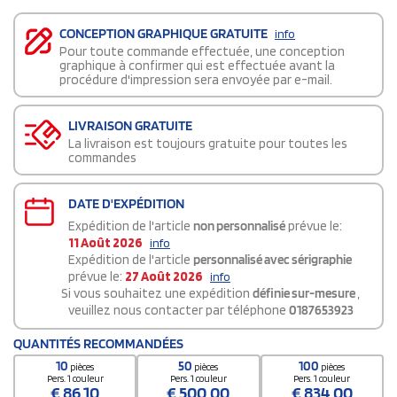
CONCEPTION GRAPHIQUE GRATUITE
info
Pour toute commande effectuée, une conception
graphique à confirmer qui est effectuée avant la
procédure d'impression sera envoyée par e-mail.
LIVRAISON GRATUITE
La livraison est toujours gratuite pour toutes les
commandes
DATE D'EXPÉDITION
Expédition de l'article
non personnalisé
prévue le:
11 Août 2026
info
Expédition de l'article
personnalisé avec sérigraphie
prévue le:
27 Août 2026
info
Si vous souhaitez une expédition
définie sur-mesure
,
veuillez nous contacter par téléphone
0187653923
QUANTITÉS RECOMMANDÉES
10
50
100
pièces
pièces
pièces
Pers. 1 couleur
Pers. 1 couleur
Pers. 1 couleur
€
86,10
€
500,00
€
834,00