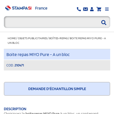
HOME
/
OBJETS PUBLICITAIRES
/
BOÎTES-REPAS
/
BOITE REPAS MIYO PURE - A
UN BLOC
Boite repas MIYO Pure - A un bloc
COD.
210471
DEMANDE D'ÉCHANTILLON SIMPLE
DESCRIPTION
Choisissez la
boite repas MIYO Pure
à un bloc, un contenant