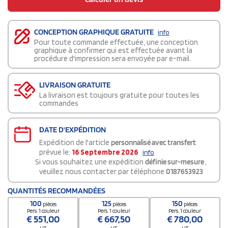
CONCEPTION GRAPHIQUE GRATUITE
info
Pour toute commande effectuée, une conception
graphique à confirmer qui est effectuée avant la
procédure d'impression sera envoyée par e-mail.
LIVRAISON GRATUITE
La livraison est toujours gratuite pour toutes les
commandes
DATE D'EXPÉDITION
Expédition de l'article
personnalisé avec transfert
prévue le:
16 Septembre 2026
info
Si vous souhaitez une expédition
définie sur-mesure
,
veuillez nous contacter par téléphone
0187653923
QUANTITÉS RECOMMANDÉES
100
125
150
pièces
pièces
pièces
Pers. 1 couleur
Pers. 1 couleur
Pers. 1 couleur
€
551,00
€
667,50
€
780,00