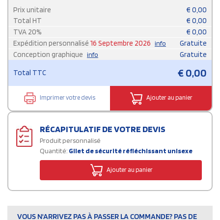
Prix unitaire
€
0,00
Total HT
€
0,00
TVA
20
%
€
0,00
Expédition personnalisé
16 Septembre 2026
Gratuite
info
Conception graphique
Gratuite
info
€
0,00
Total TTC
Imprimer votre devis
Ajouter au panier
RÉCAPITULATIF DE VOTRE DEVIS
Produit personnalisé
Quantité:
Gilet de sécurité réfléchissant unisexe
Ajouter au panier
VOUS N'ARRIVEZ PAS À PASSER LA COMMANDE? PAS DE