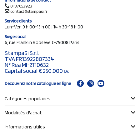
Informations de contact
0187653923
contact@stampasi.fr
Service clients
Lun-Ven 9 h 00-13 h 00 | 14 h 30-18 h 00
Siège social
6, rue Franklin Roosevelt-75008 Paris
StampaSi S.r.l.
TVA FR13922807334
N° Rea MI-2110632
Capital social € 250.000 i.v.
Découvrez notre catalogue en ligne
Catégories populaires
Modalités d'achat
Informations utiles