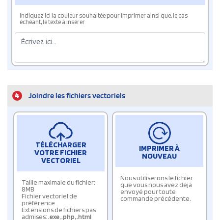
Indiquez ici la couleur souhaitée pour imprimer ainsi que, le cas
échéant, le texte à insérer
4
Joindre les fichiers vectoriels
TÉLÉCHARGER
IMPRIMER À
VOTRE FICHIER
NOUVEAU
VECTORIEL
Nous utiliserons le fichier
Taille maximale du fichier:
que vous nous avez déjà
8MB
envoyé pour toute
Fichier vectoriel de
commande précédente.
préférence
Extensions de fichiers pas
admises:
.exe
,
.php
,
.html