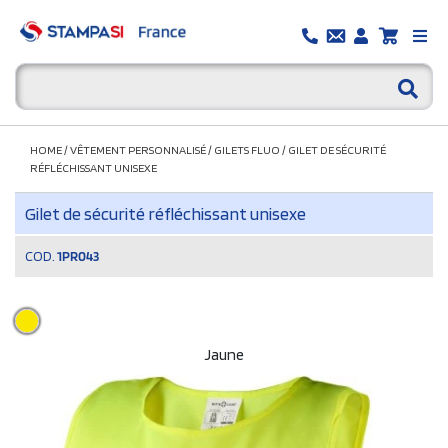
HOME
/
VÊTEMENT PERSONNALISÉ
/
GILETS FLUO
/
GILET DE SÉCURITÉ
RÉFLÉCHISSANT UNISEXE
Gilet de sécurité réfléchissant unisexe
COD.
1PR043
Jaune